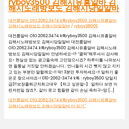
ryboy3500 김해시유흥알바 김
해시노래방보도 김해시당일알바
대전룸알바 O1O.2062.3474 k톡ryboy3500 김해시유흥알바
김해시노래방보도 김해시당일알바
/
ryboy38005
대전룸알바 O1O.2062.3474 k톡ryboy3500 김해시유흥알바
김해시노래방보도 김해시당일알바 대전룸알바
O1O.2062.3474 k톡ryboy3500 김해시유흥알바 김해시노래
방보도 김해시당일알바 안녕하세요~!? “클릭”해주셔서 감사해
요~ 현실성 없는 광고들속에 고민많으시죠? 하루이틀 나와보시
면 들통날 거짓말 안하겠습니다.. 언니들의 시간 뺏지 않고 지키
고 있는 부분만 말할께요~!! 딱! 3분만 투자하세요~!! 일하기 좋
은곳 찾으셔야죠~! 010-2062-3474 k톡 : ryboy3500 당일지
급3T보장출퇴근차최고대우 【하고 싶은말~】 일하다 보면 이
런저런일 많죠?.. 같이 웃고 힘들땐 같이 손님 욕하구~맘 […]
대전룸알바 O1O.2062.3474 k톡ryboy3500 김해시유흥알바
김해시노래방보도 김해시당일알바
더 읽기"