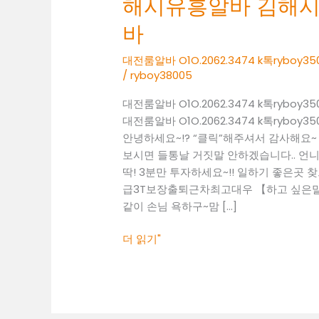
해시유흥알바 김해
O1O.2062.3474
k
바
톡
ryboy3500
대전룸알바 O1O.2062.3474 k톡ry
/
ryboy38005
김
해
대전룸알바 O1O.2062.3474 k톡ry
시
대전룸알바 O1O.2062.3474 k톡ry
유
안녕하세요~!? “클릭”해주셔서 감사해요
흥
보시면 들통날 거짓말 안하겠습니다.. 언니
알
딱! 3분만 투자하세요~!! 일하기 좋은곳 찾으셔야
바
급3T보장출퇴근차최고대우 【하고 싶은말~
김
같이 손님 욕하구~맘 […]
해
시
더 읽기"
노
래
방
보
도