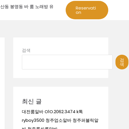
성 둔산동 봉명동 바 룸 노래방 유
Reservati
on
검색
검
색
최신 글
대전룸알바 O1O.2062.3474 k톡
ryboy3500 청주업소알바 청주퍼블릭알
바 청주룸싸롱알바