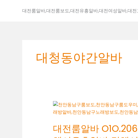
콘
텐
대전룸알바,대전룸보도,대전유흥알바,대전여성알바,대
츠
로
건
너
뛰
대청동야간알바
기
대
전
룸
대전룸알바 O1O.2062
알
바