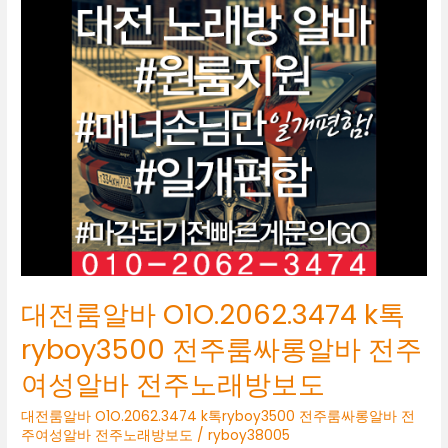
전
룸
알
바
O1O.2062.3474
k
톡
ryboy3500
전
주
룸
싸
롱
알
바
대전룸알바 O1O.2062.3474 k톡
전
주
ryboy3500 전주룸싸롱알바 전주
여
여성알바 전주노래방보도
성
알
대전룸알바 O1O.2062.3474 k톡ryboy3500 전주룸싸롱알바 전
바
주여성알바 전주노래방보도
/
ryboy38005
전