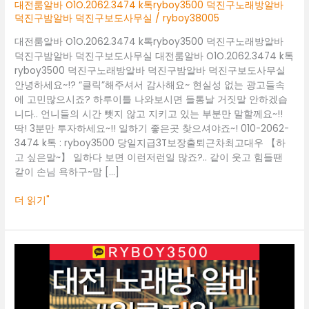
덕
대전룸알바 O1O.2062.3474 k톡ryboy3500 덕진구노래방알바
진
덕진구밤알바 덕진구보도사무실
/
ryboy38005
구
대전룸알바 O1O.2062.3474 k톡ryboy3500 덕진구노래방알바
노
덕진구밤알바 덕진구보도사무실 대전룸알바 O1O.2062.3474 k톡
래
ryboy3500 덕진구노래방알바 덕진구밤알바 덕진구보도사무실
방
안녕하세요~!? “클릭”해주셔서 감사해요~ 현실성 없는 광고들속
알
에 고민많으시죠? 하루이틀 나와보시면 들통날 거짓말 안하겠습
바
니다.. 언니들의 시간 뺏지 않고 지키고 있는 부분만 말할께요~!!
덕
딱! 3분만 투자하세요~!! 일하기 좋은곳 찾으셔야죠~! 010-2062-
진
3474 k톡 : ryboy3500 당일지급3T보장출퇴근차최고대우 【하
구
고 싶은말~】 일하다 보면 이런저런일 많죠?.. 같이 웃고 힘들땐
밤
같이 손님 욕하구~맘 […]
알
바
더 읽기"
덕
진
구
보
대
도
전
사
룸
무
알
실
바