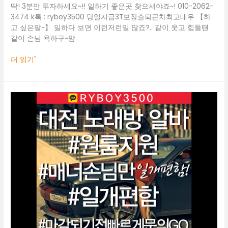
보
딱! 3분만 투자하세요~!! 일하기 좋은곳 찾으셔야죠~! 010-2062-
도
3474 k톡 : ryboy3500 당일지급3T보장출퇴근차최고대우 【하
고 싶은말~】 일하다 보면 이런저런일 많죠?.. 같이 웃고 힘들땐
같이 손님 욕하구~맘
더 읽기"
대
전
룸
알
바
O1O.2062.3474
k
톡
ryboy3500
전
주
바
알