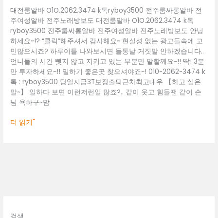
주
대전룸알바 O1O.2062.3474 k톡ryboy3500 전주룸싸롱알바 전
노
주여성알바 전주노래방보도 대전룸알바 O1O.2062.3474 k톡
래
ryboy3500 전주룸싸롱알바 전주여성알바 전주노래방보도 안녕
방
하세요~!? “클릭”해주셔서 감사해요~ 현실성 없는 광고들속에 고
보
민많으시죠? 하루이틀 나와보시면 들통날 거짓말 안하겠습니다..
도
언니들의 시간 뺏지 않고 지키고 있는 부분만 말할께요~!! 딱! 3분
만 투자하세요~!! 일하기 좋은곳 찾으셔야죠~! 010-2062-3474 k
톡 : ryboy3500 당일지급3T보장출퇴근차최고대우 【하고 싶은
말~】 일하다 보면 이런저런일 많죠?.. 같이 웃고 힘들땐 같이 손
님 욕하구~맘
더 읽기"
검색