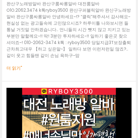
완산구노래방알바 완산구룸싸롱알바 대전룸알바
산
O1O.2062.3474 k톡ryboy3500 완산구퍼블릭알바 완산구노래방
구
알바 완산구룸싸롱알바 안녕하세요~!? “클릭”해주셔서 감사해요~
룸
현실성 없는 광고들속에 고민많으시죠? 하루이틀 나와보시면 들
싸
통날 거짓말 안하겠습니다.. 언니들의 시간 뺏지 않고 지키고 있는
롱
부분만 말할께요~!! 딱! 3분만 투자하세요~!! 일하기 좋은곳 찾으
알
셔야죠~! 010-2062-3474 k톡 : ryboy3500 당일지급3T보장출퇴
바
근차최고대우 【하고 싶은말~】 일하다 보면 이런저런일 많죠?..
같이 웃고 힘들땐 같이 손님 욕하구~맘
더 읽기"
대
전
룸
알
바
O1O.2062.3474
k
톡