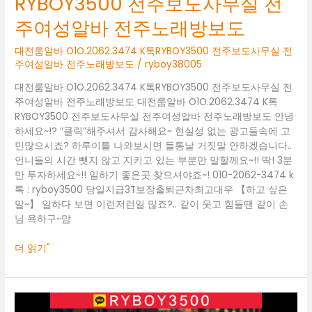
RYBOY3500 전주보도사무실 전
여
주여성알바 전주노래방보도
성
알
대전룸알바 O1O.2062.3474 K톡RYBOY3500 전주보도사무실 전
바
주여성알바 전주노래방보도
/
ryboy38005
전
주
대전룸알바 O1O.2062.3474 K톡RYBOY3500 전주보도사무실 전
노
주여성알바 전주노래방보도 대전룸알바 O1O.2062.3474 K톡
래
RYBOY3500 전주보도사무실 전주여성알바 전주노래방보도 안녕
방
하세요~!? “클릭”해주셔서 감사해요~ 현실성 없는 광고들속에 고
보
민많으시죠? 하루이틀 나와보시면 들통날 거짓말 안하겠습니다..
도
언니들의 시간 뺏지 않고 지키고 있는 부분만 말할께요~!! 딱! 3분
만 투자하세요~!! 일하기 좋은곳 찾으셔야죠~! 010-2062-3474 k
톡 : ryboy3500 당일지급3T보장출퇴근차최고대우 【하고 싶은
말~】 일하다 보면 이런저런일 많죠?.. 같이 웃고 힘들땐 같이 손
님 욕하구~맘
더 읽기"
대