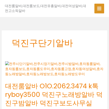
콘
대전룸알바,대전룸보도,대전유흥알바,대전여성알바,대
텐
전고소득알바
츠
로
건
너
뛰
기
덕진구단기알바
대
전
룸
알
대전룸알바 O1O.2062.3474 k톡
바
O1O.2062.3474
ryboy3500 덕진구노래방알바 덕
k
톡
진구밤알바 덕진구보도사무실
ryboy3500