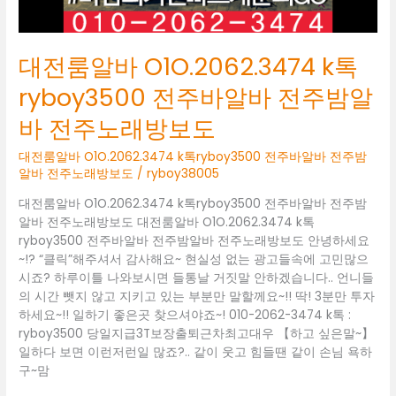
바
전
주
대전룸알바 O1O.2062.3474 k톡
밤
알
ryboy3500 전주바알바 전주밤알
바
바 전주노래방보도
전
주
대전룸알바 O1O.2062.3474 k톡ryboy3500 전주바알바 전주밤
노
알바 전주노래방보도
/
ryboy38005
래
방
대전룸알바 O1O.2062.3474 k톡ryboy3500 전주바알바 전주밤
보
알바 전주노래방보도 대전룸알바 O1O.2062.3474 k톡
도
ryboy3500 전주바알바 전주밤알바 전주노래방보도 안녕하세요
~!? “클릭”해주셔서 감사해요~ 현실성 없는 광고들속에 고민많으
시죠? 하루이틀 나와보시면 들통날 거짓말 안하겠습니다.. 언니들
의 시간 뺏지 않고 지키고 있는 부분만 말할께요~!! 딱! 3분만 투자
하세요~!! 일하기 좋은곳 찾으셔야죠~! 010-2062-3474 k톡 :
ryboy3500 당일지급3T보장출퇴근차최고대우 【하고 싶은말~】
일하다 보면 이런저런일 많죠?.. 같이 웃고 힘들땐 같이 손님 욕하
구~맘