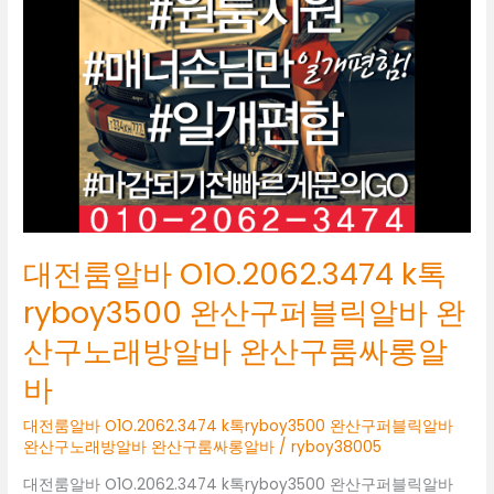
O1O.2062.3474
k
톡
ryboy3500
완
산
구
퍼
블
릭
알
대전룸알바 O1O.2062.3474 k톡
바
완
ryboy3500 완산구퍼블릭알바 완
산
산구노래방알바 완산구룸싸롱알
구
노
바
래
방
대전룸알바 O1O.2062.3474 k톡ryboy3500 완산구퍼블릭알바
알
완산구노래방알바 완산구룸싸롱알바
/
ryboy38005
바
대전룸알바 O1O.2062.3474 k톡ryboy3500 완산구퍼블릭알바
완