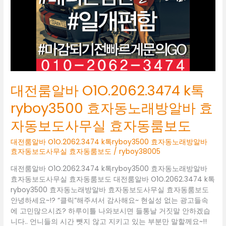
ryboy3500
효
자
동
노
래
방
알
대전룸알바 O1O.2062.3474 k톡
바
효
ryboy3500 효자동노래방알바 효
자
자동보도사무실 효자동룸보도
동
보
대전룸알바 O1O.2062.3474 k톡ryboy3500 효자동노래방알바
도
효자동보도사무실 효자동룸보도
/
ryboy38005
사
무
대전룸알바 O1O.2062.3474 k톡ryboy3500 효자동노래방알바
실
효자동보도사무실 효자동룸보도 대전룸알바 O1O.2062.3474 k톡
효
ryboy3500 효자동노래방알바 효자동보도사무실 효자동룸보도
자
안녕하세요~!? “클릭”해주셔서 감사해요~ 현실성 없는 광고들속
동
에 고민많으시죠? 하루이틀 나와보시면 들통날 거짓말 안하겠습
룸
니다.. 언니들의 시간 뺏지 않고 지키고 있는 부분만 말할께요~!!