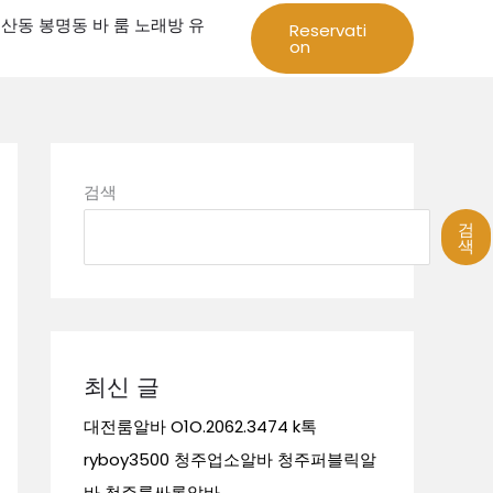
성 둔산동 봉명동 바 룸 노래방 유
Reservati
on
검색
검
색
최신 글
대전룸알바 O1O.2062.3474 k톡
ryboy3500 청주업소알바 청주퍼블릭알
바 청주룸싸롱알바