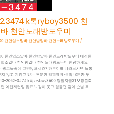
.3474 k톡ryboy3500 천
알바 천안노래방도우미
boy3500 천안업소알바 천안밤알바 천안노래방도우미
/
boy3500 천안업소알바 천안밤알바 천안노래방도우미 대전룸
3500 천안업소알바 천안밤알바 천안노래방도우미 안녕하세요
 없는 광고들속에 고민많으시죠? 하루이틀 나와보시면 들통
지 않고 지키고 있는 부분만 말할께요~!! 딱! 3분만 투
-2062-3474 k톡 : ryboy3500 당일지급3T보장출퇴
 이런저런일 많죠?.. 같이 웃고 힘들땐 같이 손님 욕