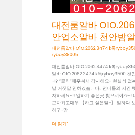
알
바
천
대전룸알바 O1O.2062
안
밤
안업소알바 천안밤
알
바
대전룸알바 O1O.2062.3474 k톡ry
천
ryboy38005
안
대전룸알바 O1O.2062.3474 k톡ry
노
알바 O1O.2062.3474 k톡ryboy
래
~!? “클릭”해주셔서 감사해요~ 현실성
방
날 거짓말 안하겠습니다.. 언니들의 시간 뺏
도
자하세요~!! 일하기 좋은곳 찾으셔야죠~! 010
우
근차최고대우 【하고 싶은말~】 일하다 보면
미
하구~맘
더 읽기"