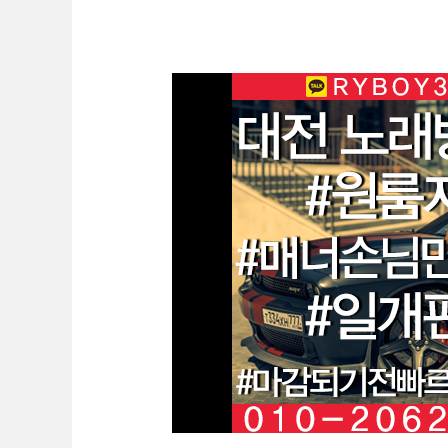
실
성
정
대
동
전
바
룸
알
알
바
바
O1O.2062.3474
K
톡
RYBOY3500
두
정
동
유
흥
알
바