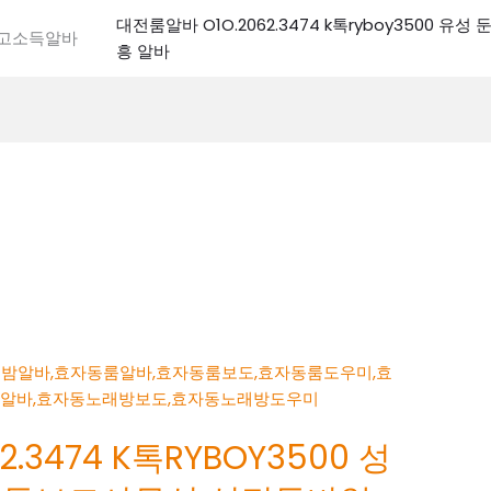
대전룸알바 O1O.2062.3474 k톡ryboy3500 유
전고소득알바
흥 알바
.3474 K톡RYBOY3500 성