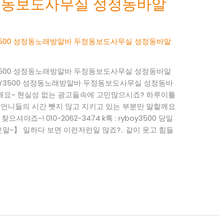
정동보도사무실 성정동바알
BOY3500 성정동노래방알바 두정동보도사무실 성정동바알
BOY3500 성정동노래방알바 두정동보도사무실 성정동바알
RYBOY3500 성정동노래방알바 두정동보도사무실 성정동바
사해요~ 현실성 없는 광고들속에 고민많으시죠? 하루이틀
 언니들의 시간 뺏지 않고 지키고 있는 부분만 말할께요
으셔야죠~! 010-2062-3474 k톡 : ryboy3500 당일
~】 일하다 보면 이런저런일 많죠?.. 같이 웃고 힘들