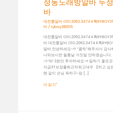
정동노래방알바 두
O1O.2062.3474
K
바
톡
RYBOY3500
대전룸알바 O1O.2062.3474 K톡RY
바
/
ryboy38005
성
정
대전룸알바 O1O.2062.3474 K톡RY
동
바 대전룸알바 O1O.2062.3474 K톡
노
알바 안녕하세요~!? “클릭”해주셔서 감
래
나와보시면 들통날 거짓말 안하겠습니다..
방
~!! 딱! 3분만 투자하세요~!! 일하기 좋은곳 찾
알
지급3T보장출퇴근차최고대우 【하고 싶은말
바
땐 같이 손님 욕하구~맘 […]
두
정
더 읽기"
동
보
도
사
무