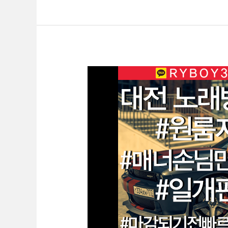
대
전
룸
알
바
O1O.2062.3474
k
톡
ryboy3500
천
안
업
소