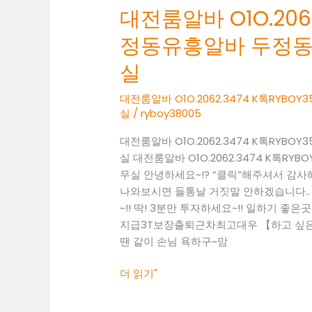
대전룸알바 O1O.2062
두
정
정동유흥알바 두정
동
여
실
성
알
대전룸알바 O1O.2062.3474 K톡RY
실
/
ryboy38005
바
두
대전룸알바 O1O.2062.3474 K톡RY
정
실 대전룸알바 O1O.2062.3474 K톡
동
무실 안녕하세요~!? “클릭”해주셔서 감
보
나와보시면 들통날 거짓말 안하겠습니다..
도
~!! 딱! 3분만 투자하세요~!! 일하기 좋은곳 찾
사
지급3T보장출퇴근차최고대우 【하고 싶은말
무
땐 같이 손님 욕하구~맘
실
더 읽기"