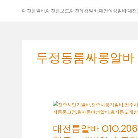
콘
텐
대전룸알바,대전룸보도,대전유흥알바,대전여성알바,대
츠
로
건
너
뛰
두정동룸싸롱알바
기
대
전
룸
대전룸알바 O1O.2062
알
바