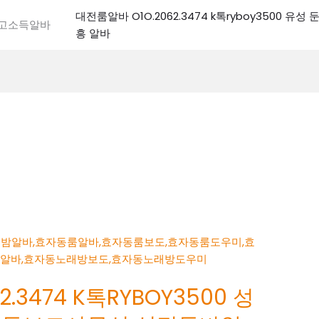
대전룸알바 O1O.2062.3474 k톡ryboy3500 유
전고소득알바
흥 알바
.3474 K톡RYBOY3500 성