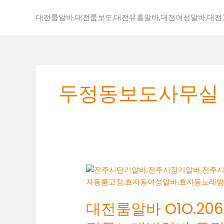
콘
텐
대전룸알바,대전룸보도,대전유흥알바,대전여성알바,대
츠
로
건
너
뛰
두정동보도사무실
기
대
전
룸
대전룸알바 O1O.2062
알
바