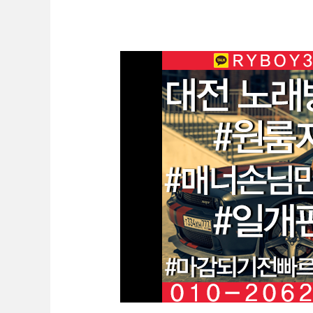
실
성
정
대
동
전
바
룸
알
알
바
바
O1O.2062.3474
K
톡
RYBOY3500
두
정
동
유
흥
알
바