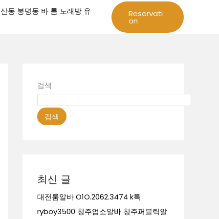
성 둔산동 봉명동 바 룸 노래방 유
Reservati
on
검색
검색
최신 글
대전룸알바 O1O.2062.3474 k톡
ryboy3500 청주업소알바 청주퍼블릭알