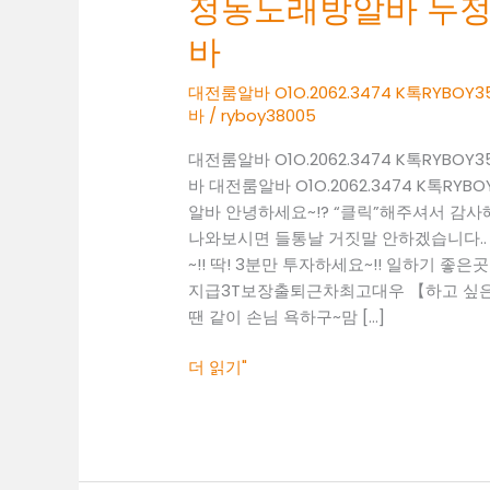
정동노래방알바 두
O1O.2062.3474
K
바
톡
RYBOY3500
대전룸알바 O1O.2062.3474 K톡RY
바
/
ryboy38005
성
정
대전룸알바 O1O.2062.3474 K톡RY
동
바 대전룸알바 O1O.2062.3474 K톡
노
알바 안녕하세요~!? “클릭”해주셔서 감
래
나와보시면 들통날 거짓말 안하겠습니다..
방
~!! 딱! 3분만 투자하세요~!! 일하기 좋은곳 찾
알
지급3T보장출퇴근차최고대우 【하고 싶은말
바
땐 같이 손님 욕하구~맘 […]
두
정
더 읽기"
동
보
도
사
무