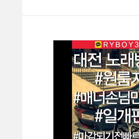
대
전
룸
알
바
O1O.2062.3474
k
톡
ryboy3500
천
안
업
소