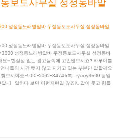
정동보도사무실 성정동바알
BOY3500 성정동노래방알바 두정동보도사무실 성정동바알
BOY3500 성정동노래방알바 두정동보도사무실 성정동바알
RYBOY3500 성정동노래방알바 두정동보도사무실 성정동바
사해요~ 현실성 없는 광고들속에 고민많으시죠? 하루이틀
 언니들의 시간 뺏지 않고 지키고 있는 부분만 말할께요
으셔야죠~! 010-2062-3474 k톡 : ryboy3500 당일
~】 일하다 보면 이런저런일 많죠?.. 같이 웃고 힘들