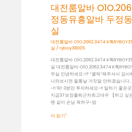
대전룸알바 O1O.2062
두
정
정동유흥알바 두정
동
여
실
성
알
대전룸알바 O1O.2062.3474 K톡RY
실
/
ryboy38005
바
두
대전룸알바 O1O.2062.3474 K톡RY
정
실 대전룸알바 O1O.2062.3474 K톡
동
무실 안녕하세요~!? “클릭”해주셔서 감
보
나와보시면 들통날 거짓말 안하겠습니다..
도
~!! 딱! 3분만 투자하세요~!! 일하기 좋은곳 찾
사
지급3T보장출퇴근차최고대우 【하고 싶은말
무
땐 같이 손님 욕하구~맘
실
더 읽기"