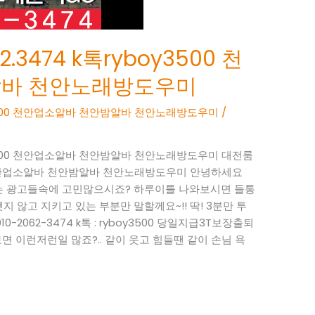
.3474 k톡ryboy3500 천
알바 천안노래방도우미
boy3500 천안업소알바 천안밤알바 천안노래방도우미
/
boy3500 천안업소알바 천안밤알바 천안노래방도우미 대전룸
3500 천안업소알바 천안밤알바 천안노래방도우미 안녕하세요
 없는 광고들속에 고민많으시죠? 하루이틀 나와보시면 들통
지 않고 지키고 있는 부분만 말할께요~!! 딱! 3분만 투
-2062-3474 k톡 : ryboy3500 당일지급3T보장출퇴
 이런저런일 많죠?.. 같이 웃고 힘들땐 같이 손님 욕