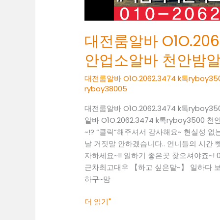
알
바
천
대전룸알바 O1O.2062
안
밤
안업소알바 천안밤
알
바
대전룸알바 O1O.2062.3474 k톡ry
천
ryboy38005
안
대전룸알바 O1O.2062.3474 k톡ry
노
알바 O1O.2062.3474 k톡ryboy
래
~!? “클릭”해주셔서 감사해요~ 현실성
방
날 거짓말 안하겠습니다.. 언니들의 시간 뺏
도
자하세요~!! 일하기 좋은곳 찾으셔야죠~! 010
우
근차최고대우 【하고 싶은말~】 일하다 보면
미
하구~맘
더 읽기"