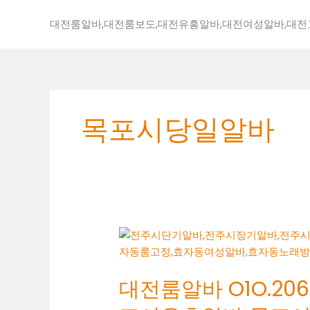
콘
텐
대전룸알바,대전룸보도,대전유흥알바,대전여성알바,대
츠
로
건
너
뛰
목포시당일알바
기
대
전
룸
대전룸알바 O1O.2062
알
바