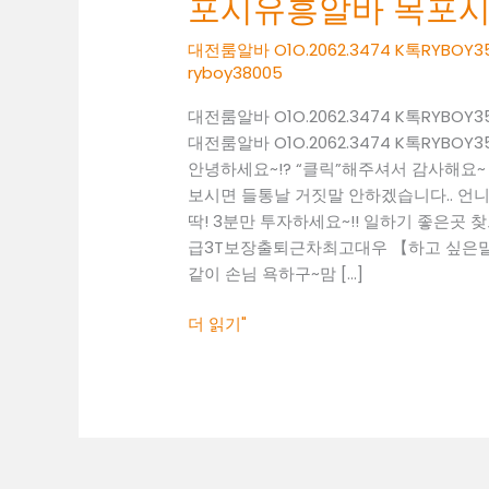
포시유흥알바 목포
O1O.2062.3474
K
대전룸알바 O1O.2062.3474 K톡RY
톡
ryboy38005
RYBOY3500
대전룸알바 O1O.2062.3474 K톡RY
목
대전룸알바 O1O.2062.3474 K톡RY
포
안녕하세요~!? “클릭”해주셔서 감사해요
시
보시면 들통날 거짓말 안하겠습니다.. 언니
유
딱! 3분만 투자하세요~!! 일하기 좋은곳 찾으셔야
흥
급3T보장출퇴근차최고대우 【하고 싶은말~
알
같이 손님 욕하구~맘 […]
바
목
더 읽기"
포
시
룸
알
바
목
포