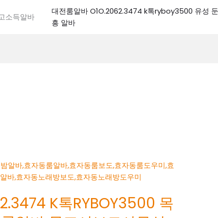
대전룸알바 O1O.2062.3474 k톡ryboy3500 유
전고소득알바
흥 알바
.3474 K톡RYBOY3500 목