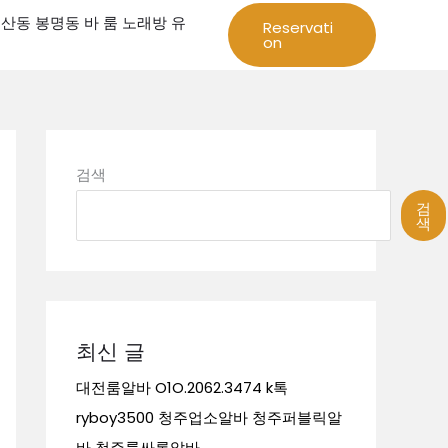
성 둔산동 봉명동 바 룸 노래방 유
Reservati
on
검색
검
색
최신 글
대전룸알바 O1O.2062.3474 k톡
ryboy3500 청주업소알바 청주퍼블릭알
바 청주룸싸롱알바