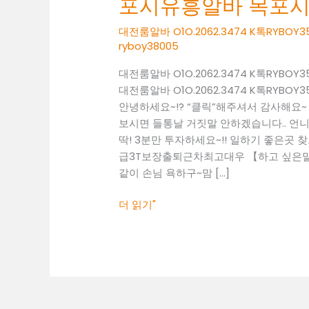
포시유흥알바 목포
O1O.2062.3474
K
대전룸알바 O1O.2062.3474 K톡RY
톡
ryboy38005
RYBOY3500
대전룸알바 O1O.2062.3474 K톡RY
목
대전룸알바 O1O.2062.3474 K톡RY
포
안녕하세요~!? “클릭”해주셔서 감사해요
시
보시면 들통날 거짓말 안하겠습니다.. 언니
유
딱! 3분만 투자하세요~!! 일하기 좋은곳 찾으셔야
흥
급3T보장출퇴근차최고대우 【하고 싶은말~
알
같이 손님 욕하구~맘 […]
바
목
더 읽기"
포
시
룸
알
바
목
포