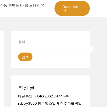
성 둔산동 봉명동 바 룸 노래방 유
Reservati
on
검색
검색
최신 글
대전룸알바 O1O.2062.3474 k톡
ryboy3500 청주업소알바 청주퍼블릭알