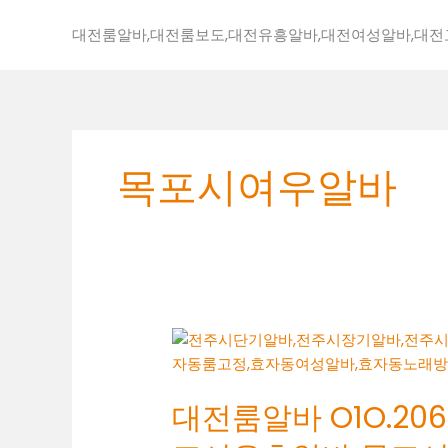
콘
텐
대전룸알바,대전룸보도,대전유흥알바,대전여성알바,대
츠
로
건
너
뛰
목포시여우알바
기
대
전
룸
대전룸알바 O1O.2062
알
바