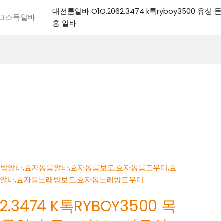
대전룸알바 O1O.2062.3474 k톡ryboy3500 유
전고소득알바
흥 알바
.3474 K톡RYBOY3500 목