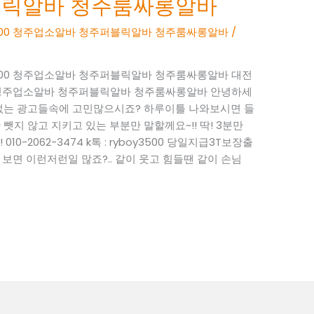
블릭알바 청주룸싸롱알바
boy3500 청주업소알바 청주퍼블릭알바 청주룸싸롱알바
/
boy3500 청주업소알바 청주퍼블릭알바 청주룸싸롱알바 대전
y3500 청주업소알바 청주퍼블릭알바 청주룸싸롱알바 안녕하세
성 없는 광고들속에 고민많으시죠? 하루이틀 나와보시면 들
뺏지 않고 지키고 있는 부분만 말할께요~!! 딱! 3분만
0-2062-3474 k톡 : ryboy3500 당일지급3T보장출
면 이런저런일 많죠?.. 같이 웃고 힘들땐 같이 손님