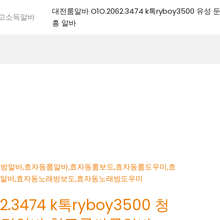
대전룸알바 O1O.2062.3474 k톡ryboy3500 유
전고소득알바
흥 알바
.3474 k톡ryboy3500 청