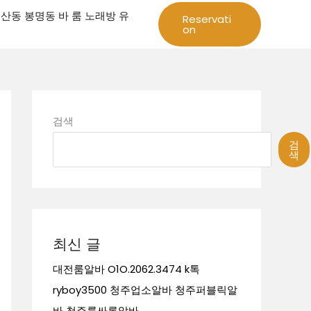
성 둔산동 봉명동 바 룸 노래방 유
Reservati
on
검색
검
색
최신 글
대전룸알바 O1O.2062.3474 k톡
ryboy3500 청주업소알바 청주퍼블릭알
바 청주룸싸롱알바