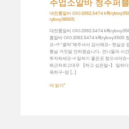
주업소알바 청주퍼
O1O.2062.3474
k
대전룸알바 O1O.2062.3474 k톡ry
톡
ryboy38005
ryboy3500
대전룸알바 O1O.2062.3474 k톡ry
청
룸알바 O1O.2062.3474 k톡rybo
주
요~!? “클릭”해주셔서 감사해요~ 현실
업
통날 거짓말 안하겠습니다.. 언니들의 시간 
소
투자하세요~!! 일하기 좋은곳 찾으셔야죠~! 01
알
퇴근차최고대우 【하고 싶은말~】 일하다 보
바
욕하구~맘 […]
청
주
더 읽기"
퍼
블
릭
알
바
청
주