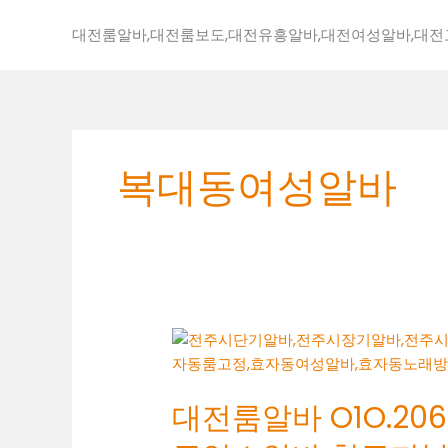
콘
텐
대전룸알바,대전룸보도,대전유흥알바,대전여성알바,대
츠
로
건
너
뛰
복대동여성알바
기
대
전
룸
대전룸알바 O1O.2062
알
바