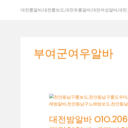
콘
텐
대전룸알바,대전룸보도,대전유흥알바,대전여성알바,대
츠
로
건
너
뛰
부여군여우알바
기
대
전
밤
대전밤알바 O1O.2062
알
바