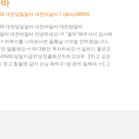
알바
y3500 대전당일알바 대전바알바
/
ryboy38005
oy3500 대전당일알바 대전바알바 대전밤알바
 대전당일알바 대전바알바 안녕하세요~!? “클릭”해주셔서 감사해
? 하루이틀 나와보시면 들통날 거짓말 안하겠습니다..
 말할께요~!! 딱! 3분만 투자하세요~!! 일하기 좋은곳
 ryboy3500 당일지급3T보장출퇴근차최고대우 【하고 싶은
 웃고 힘들땐 같이 손님 욕하구~맘 편히 일해여~!! […]