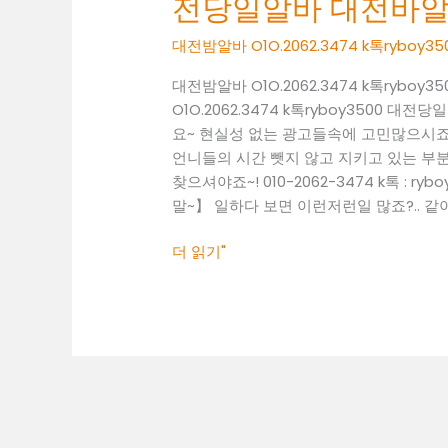
전당일알바 대전바
O1O.2062.3474
k
대전밤알바 O1O.2062.3474 k톡rybo
톡
ryboy3500
대전밤알바 O1O.2062.3474 k톡ryb
대
O1O.2062.3474 k톡ryboy3500
전
요~ 현실성 없는 광고들속에 고민많으시죠
당
언니들의 시간 뺏지 않고 지키고 있는 부분만
일
찾으셔야죠~! 010-2062-3474 k톡 :
알
말~】 일하다 보면 이런저런일 많죠?.. 같이
바
대
더 읽기"
전
바
알
바