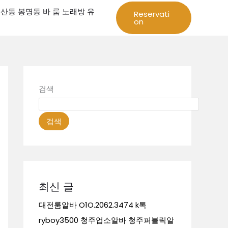
성 둔산동 봉명동 바 룸 노래방 유
Reservati
on
검색
검색
최신 글
대전룸알바 O1O.2062.3474 k톡
ryboy3500 청주업소알바 청주퍼블릭알