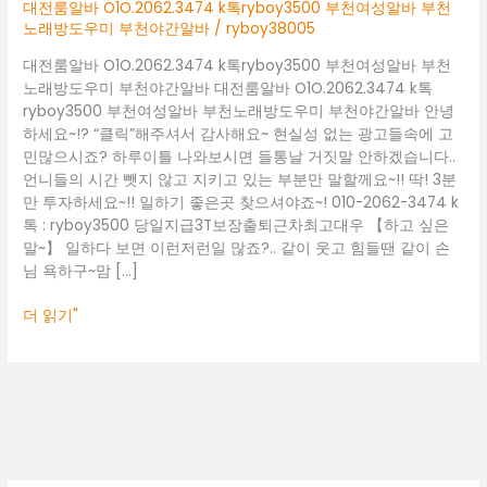
부
대전룸알바 O1O.2062.3474 k톡ryboy3500 부천여성알바 부천
천
노래방도우미 부천야간알바
/
ryboy38005
여
대전룸알바 O1O.2062.3474 k톡ryboy3500 부천여성알바 부천
성
노래방도우미 부천야간알바 대전룸알바 O1O.2062.3474 k톡
알
ryboy3500 부천여성알바 부천노래방도우미 부천야간알바 안녕
바
하세요~!? “클릭”해주셔서 감사해요~ 현실성 없는 광고들속에 고
부
민많으시죠? 하루이틀 나와보시면 들통날 거짓말 안하겠습니다..
천
언니들의 시간 뺏지 않고 지키고 있는 부분만 말할께요~!! 딱! 3분
노
만 투자하세요~!! 일하기 좋은곳 찾으셔야죠~! 010-2062-3474 k
래
톡 : ryboy3500 당일지급3T보장출퇴근차최고대우 【하고 싶은
방
말~】 일하다 보면 이런저런일 많죠?.. 같이 웃고 힘들땐 같이 손
도
님 욕하구~맘 […]
우
미
더 읽기"
부
천
야
간
알
바