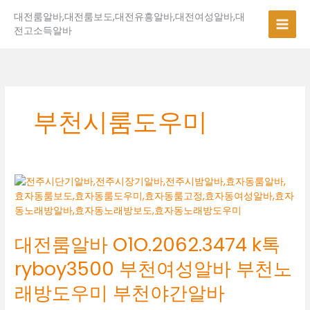
콘
대전룸알바,대전룸보도,대전유흥알바,대전여성알바,대
텐
전고소득알바
츠
로
건
너
뛰
기
부천시룸도우미
대
전
룸
알
대전룸알바 O1O.2062.3474 k톡
바
O1O.2062.3474
ryboy3500 부천여성알바 부천노
k
톡
래방도우미 부천야간알바
ryboy3500