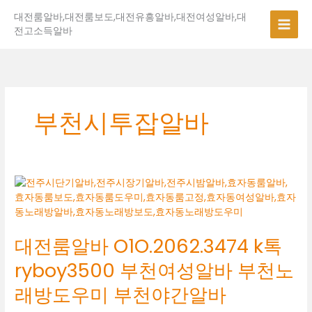
콘
대전룸알바,대전룸보도,대전유흥알바,대전여성알바,대
텐
전고소득알바
츠
로
건
너
뛰
기
부천시투잡알바
대
전
룸
알
대전룸알바 O1O.2062.3474 k톡
바
O1O.2062.3474
ryboy3500 부천여성알바 부천노
k
톡
래방도우미 부천야간알바
ryboy3500