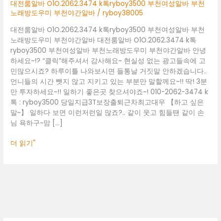
부
대전룸알바 O1O.2062.3474 k톡ryboy3500 부천여성알바 부천
천
노래방도우미 부천야간알바
/
ryboy38005
여
대전룸알바 O1O.2062.3474 k톡ryboy3500 부천여성알바 부천
성
노래방도우미 부천야간알바 대전룸알바 O1O.2062.3474 k톡
알
ryboy3500 부천여성알바 부천노래방도우미 부천야간알바 안녕
바
하세요~!? “클릭”해주셔서 감사해요~ 현실성 없는 광고들속에 고
부
민많으시죠? 하루이틀 나와보시면 들통날 거짓말 안하겠습니다..
천
언니들의 시간 뺏지 않고 지키고 있는 부분만 말할께요~!! 딱! 3분
노
만 투자하세요~!! 일하기 좋은곳 찾으셔야죠~! 010-2062-3474 k
래
톡 : ryboy3500 당일지급3T보장출퇴근차최고대우 【하고 싶은
방
말~】 일하다 보면 이런저런일 많죠?.. 같이 웃고 힘들땐 같이 손
도
님 욕하구~맘 […]
우
미
더 읽기"
부
천
야
간
알
바