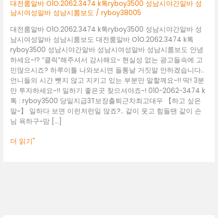
성
대전룸알바 O1O.2062.3474 k톡ryboy3500 성남시야간알바 성
남
남시여성알바 성남시룸보도
/
ryboy38005
시
대전룸알바 O1O.2062.3474 k톡ryboy3500 성남시야간알바 성
야
남시여성알바 성남시룸보도 대전룸알바 O1O.2062.3474 k톡
간
ryboy3500 성남시야간알바 성남시여성알바 성남시룸보도 안녕
알
하세요~!? “클릭”해주셔서 감사해요~ 현실성 없는 광고들속에 고
바
민많으시죠? 하루이틀 나와보시면 들통날 거짓말 안하겠습니다..
성
언니들의 시간 뺏지 않고 지키고 있는 부분만 말할께요~!! 딱! 3분
남
만 투자하세요~!! 일하기 좋은곳 찾으셔야죠~! 010-2062-3474 k
시
톡 : ryboy3500 당일지급3T보장출퇴근차최고대우 【하고 싶은
여
말~】 일하다 보면 이런저런일 많죠?.. 같이 웃고 힘들땐 같이 손
성
님 욕하구~맘 […]
알
바
더 읽기"
성
남
시
룸
보
도