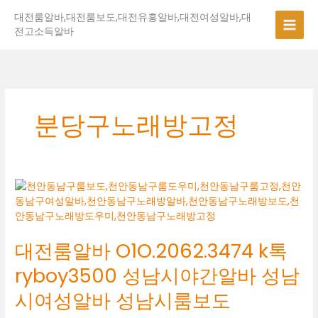
콘
대전룸알바,대전룸보도,대전유흥알바,대전여성알바,대
텐
전고소득알바
츠
로
건
너
뛰
기
분당구노래방고정
대
전
룸
알
대전룸알바 O1O.2062.3474 k톡
바
O1O.2062.3474
ryboy3500 성남시야간알바 성남
k
톡
시여성알바 성남시룸보도
ryboy3500