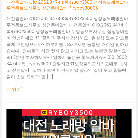
성
대전룸알바 O1O.2062.3474 K톡RYBOY3500 성정동노래방알바
정
두정동보도사무실 성정동바알바
/
ryboy38005
동
대전룸알바 O1O.2062.3474 K톡RYBOY3500 성정동노래방알바
노
두정동보도사무실 성정동바알바 대전룸알바 O1O.2062.3474 K
래
톡RYBOY3500 성정동노래방알바 두정동보도사무실 성정동바알
방
바 안녕하세요~!? “클릭”해주셔서 감사해요~ 현실성 없는 광고들
알
속에 고민많으시죠? 하루이틀 나와보시면 들통날 거짓말 안하겠
바
습니다.. 언니들의 시간 뺏지 않고 지키고 있는 부분만 말할께요~!!
두
딱! 3분만 투자하세요~!! 일하기 좋은곳 찾으셔야죠~! 010-2062-
정
3474 k톡 : ryboy3500 당일지급3T보장출퇴근차최고대우 【하
동
고 싶은말~】 일하다 보면 이런저런일 많죠?.. 같이 웃고 힘들땐
보
같이 손님 욕하구~맘 […]
도
사
더 읽기"
무
실
성
정
대
동
전
바
룸
알
알
바
바