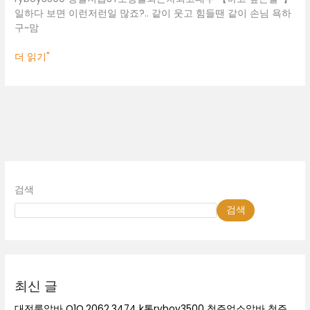
일하다 보면 이런저런일 많죠?.. 같이 웃고 힘들땐 같이 손님 욕하
구~맘
더 읽기"
검색
검색
최신 글
대전룸알바 O1O.2062.3474 k톡ryboy3500 청주업소알바 청주