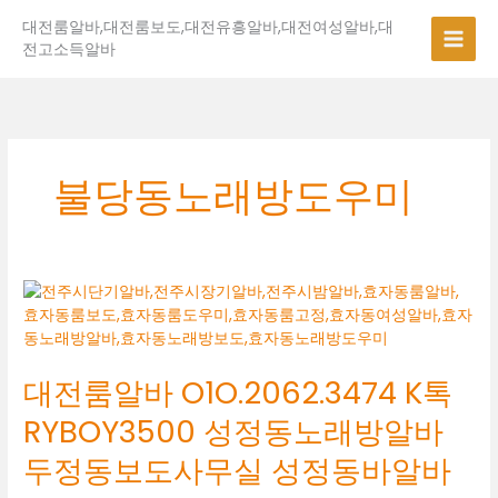
콘
대전룸알바,대전룸보도,대전유흥알바,대전여성알바,대
텐
전고소득알바
츠
로
건
너
뛰
기
불당동노래방도우미
대
전
룸
알
대전룸알바 O1O.2062.3474 K톡
바
O1O.2062.3474
RYBOY3500 성정동노래방알바
K
톡
두정동보도사무실 성정동바알바
RYBOY3500