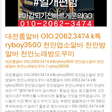
천
안
업
소
알
바
천
대전룸알바 O1O.2062.3474 k톡
안
밤
ryboy3500 천안업소알바 천안밤
알
알바 천안노래방도우미
바
천
대전룸알바 O1O.2062.3474 k톡ryboy3500 천안업소알바 천안
안
밤알바 천안노래방도우미
/
ryboy38005
노
래
대전룸알바 O1O.2062.3474 k톡ryboy3500 천안업소알바 천안
방
밤알바 천안노래방도우미 대전룸알바 O1O.2062.3474 k톡
도
ryboy3500 천안업소알바 천안밤알바 천안노래방도우미 안녕하
우
세요~!? “클릭”해주셔서 감사해요~ 현실성 없는 광고들속에 고민
미
많으시죠? 하루이틀 나와보시면 들통날 거짓말 안하겠습니다.. 언
니들의 시간 뺏지 않고 지키고 있는 부분만 말할께요~!! 딱! 3분만
투자하세요~!! 일하기 좋은곳 찾으셔야죠~! 010-2062-3474 k톡 :
ryboy3500 당일지급3T보장출퇴근차최고대우 【하고 싶은말~】