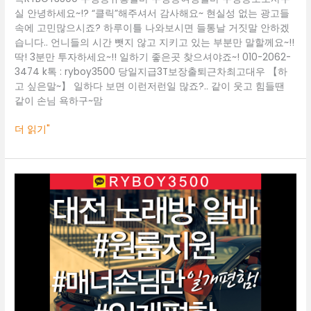
보
실 안녕하세요~!? “클릭”해주셔서 감사해요~ 현실성 없는 광고들
도
속에 고민많으시죠? 하루이틀 나와보시면 들통날 거짓말 안하겠
사
습니다.. 언니들의 시간 뺏지 않고 지키고 있는 부분만 말할께요~!!
무
딱! 3분만 투자하세요~!! 일하기 좋은곳 찾으셔야죠~! 010-2062-
실
3474 k톡 : ryboy3500 당일지급3T보장출퇴근차최고대우 【하
고 싶은말~】 일하다 보면 이런저런일 많죠?.. 같이 웃고 힘들땐
같이 손님 욕하구~맘
더 읽기"
대
전
룸
알
바
O1O.2062.3474
k
톡
ryboy3500