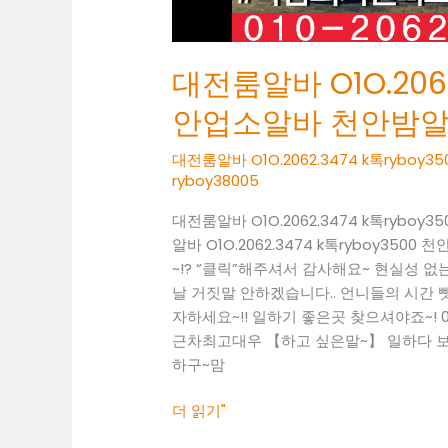
알
바
천
대전룸알바 O1O.2062
안
밤
안업소알바 천안밤
알
바
대전룸알바 O1O.2062.3474 k톡ry
천
ryboy38005
안
대전룸알바 O1O.2062.3474 k톡ry
노
알바 O1O.2062.3474 k톡ryboy
래
~!? “클릭”해주셔서 감사해요~ 현실성
방
날 거짓말 안하겠습니다.. 언니들의 시간 뺏
도
자하세요~!! 일하기 좋은곳 찾으셔야죠~! 010
우
근차최고대우 【하고 싶은말~】 일하다 보면
미
하구~맘
더 읽기"