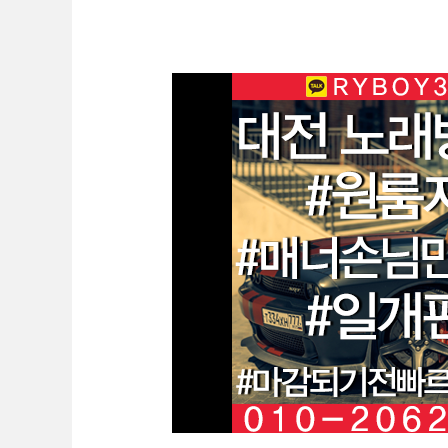
실
성
정
대
동
전
바
룸
알
알
바
바
O1O.2062.3474
K
톡
RYBOY3500
두
정
동
유
흥
알
바