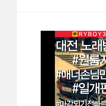
대
전
룸
알
바
O1O.2062.3474
k
톡
ryboy3500
천
안
업
소