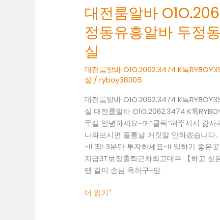
대전룸알바 O1O.2062
두
정
정동유흥알바 두정
동
여
실
성
알
대전룸알바 O1O.2062.3474 K톡RY
실
/
ryboy38005
바
두
대전룸알바 O1O.2062.3474 K톡RY
정
실 대전룸알바 O1O.2062.3474 K톡
동
무실 안녕하세요~!? “클릭”해주셔서 감
보
나와보시면 들통날 거짓말 안하겠습니다..
도
~!! 딱! 3분만 투자하세요~!! 일하기 좋은곳 찾
사
지급3T보장출퇴근차최고대우 【하고 싶은말
무
땐 같이 손님 욕하구~맘
실
더 읽기"