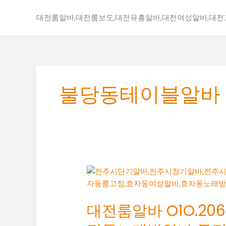
콘
텐
대전룸알바,대전룸보도,대전유흥알바,대전여성알바,대
츠
로
건
너
뛰
불당동테이블알바
기
대
전
룸
대전룸알바 O1O.2062
알
바