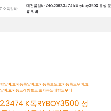
대전룸알바 O1O.2062.3474 k톡ryboy3500 유
전고소득알바
흥 알바
.3474 K톡RYBOY3500 성