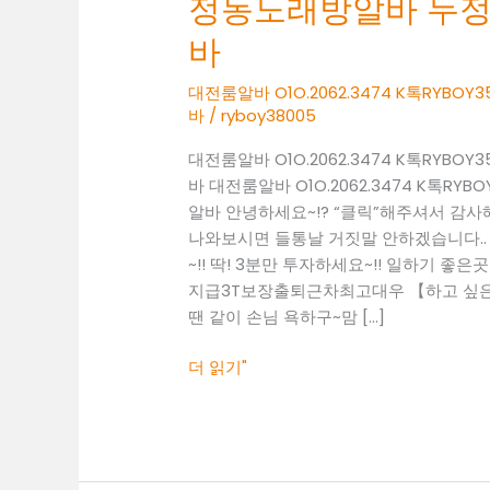
정동노래방알바 두
O1O.2062.3474
K
바
톡
RYBOY3500
대전룸알바 O1O.2062.3474 K톡RY
바
/
ryboy38005
성
정
대전룸알바 O1O.2062.3474 K톡RY
동
바 대전룸알바 O1O.2062.3474 K톡
노
알바 안녕하세요~!? “클릭”해주셔서 감
래
나와보시면 들통날 거짓말 안하겠습니다..
방
~!! 딱! 3분만 투자하세요~!! 일하기 좋은곳 찾
알
지급3T보장출퇴근차최고대우 【하고 싶은말
바
땐 같이 손님 욕하구~맘 […]
두
정
더 읽기"
동
보
도
사
무