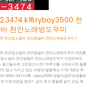
.3474 k톡ryboy3500 천
알바 천안노래방도우미
boy3500 천안업소알바 천안밤알바 천안노래방도우미
/
boy3500 천안업소알바 천안밤알바 천안노래방도우미 대전룸
3500 천안업소알바 천안밤알바 천안노래방도우미 안녕하세요
 없는 광고들속에 고민많으시죠? 하루이틀 나와보시면 들통
지 않고 지키고 있는 부분만 말할께요~!! 딱! 3분만 투
-2062-3474 k톡 : ryboy3500 당일지급3T보장출퇴
 이런저런일 많죠?.. 같이 웃고 힘들땐 같이 손님 욕