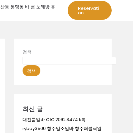
성 둔산동 봉명동 바 룸 노래방 유
Reservati
on
검색
검색
최신 글
대전룸알바 O1O.2062.3474 k톡
ryboy3500 청주업소알바 청주퍼블릭알