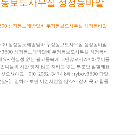
정동보도사무실 성정동바알
BOY3500 성정동노래방알바 두정동보도사무실 성정동바알
BOY3500 성정동노래방알바 두정동보도사무실 성정동바알
RYBOY3500 성정동노래방알바 두정동보도사무실 성정동바
사해요~ 현실성 없는 광고들속에 고민많으시죠? 하루이틀
 언니들의 시간 뺏지 않고 지키고 있는 부분만 말할께요
으셔야죠~! 010-2062-3474 k톡 : ryboy3500 당일
~】 일하다 보면 이런저런일 많죠?.. 같이 웃고 힘들