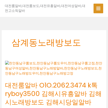
콘
대전룸알바,대전룸보도,대전유흥알바,대전여성알바,대
텐
전고소득알바
츠
로
건
너
뛰
기
삼계동노래방보도
대
전
룸
알
대전룸알바 O1O.2062.3474 k톡
바
O1O.2062.3474
ryboy3500 김해시유흥알바 김해
k
톡
시노래방보도 김해시당일알바
ryboy3500