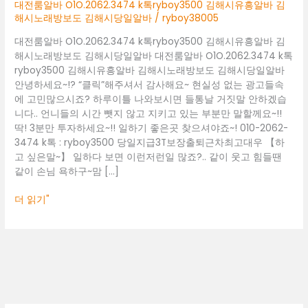
김
대전룸알바 O1O.2062.3474 k톡ryboy3500 김해시유흥알바 김
해
해시노래방보도 김해시당일알바
/
ryboy38005
시
대전룸알바 O1O.2062.3474 k톡ryboy3500 김해시유흥알바 김
유
해시노래방보도 김해시당일알바 대전룸알바 O1O.2062.3474 k톡
흥
ryboy3500 김해시유흥알바 김해시노래방보도 김해시당일알바
알
안녕하세요~!? “클릭”해주셔서 감사해요~ 현실성 없는 광고들속
바
에 고민많으시죠? 하루이틀 나와보시면 들통날 거짓말 안하겠습
김
니다.. 언니들의 시간 뺏지 않고 지키고 있는 부분만 말할께요~!!
해
딱! 3분만 투자하세요~!! 일하기 좋은곳 찾으셔야죠~! 010-2062-
시
3474 k톡 : ryboy3500 당일지급3T보장출퇴근차최고대우 【하
노
고 싶은말~】 일하다 보면 이런저런일 많죠?.. 같이 웃고 힘들땐
래
같이 손님 욕하구~맘 […]
방
보
더 읽기"
도
김
해
시
당
일
알
바