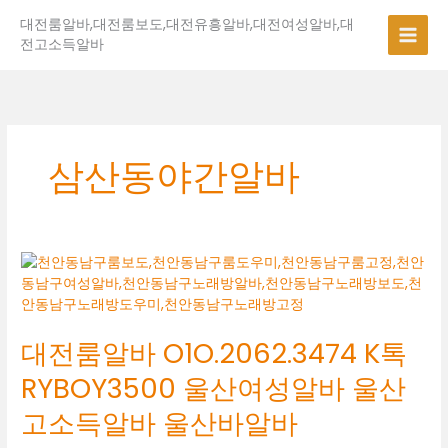
콘
대전룸알바,대전룸보도,대전유흥알바,대전여성알바,대
텐
전고소득알바
츠
로
건
너
뛰
기
삼산동야간알바
대
전
룸
알
대전룸알바 O1O.2062.3474 K톡
바
O1O.2062.3474
RYBOY3500 울산여성알바 울산
K
톡
고소득알바 울산바알바
RYBOY3500