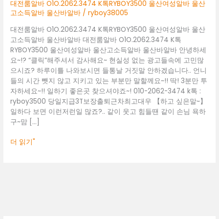
울
대전룸알바 O1O.2062.3474 K톡RYBOY3500 울산여성알바 울산
산
고소득알바 울산바알바
/
ryboy38005
여
대전룸알바 O1O.2062.3474 K톡RYBOY3500 울산여성알바 울산
성
고소득알바 울산바알바 대전룸알바 O1O.2062.3474 K톡
알
RYBOY3500 울산여성알바 울산고소득알바 울산바알바 안녕하세
바
요~!? “클릭”해주셔서 감사해요~ 현실성 없는 광고들속에 고민많
울
으시죠? 하루이틀 나와보시면 들통날 거짓말 안하겠습니다.. 언니
산
들의 시간 뺏지 않고 지키고 있는 부분만 말할께요~!! 딱! 3분만 투
고
자하세요~!! 일하기 좋은곳 찾으셔야죠~! 010-2062-3474 k톡 :
소
ryboy3500 당일지급3T보장출퇴근차최고대우 【하고 싶은말~】
득
일하다 보면 이런저런일 많죠?.. 같이 웃고 힘들땐 같이 손님 욕하
알
구~맘 […]
바
울
더 읽기"
산
바
알
바