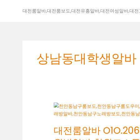
콘
텐
대전룸알바,대전룸보도,대전유흥알바,대전여성알바,대
츠
로
건
너
뛰
상남동대학생알바
기
대
전
룸
대전룸알바 O1O.2062
알
바