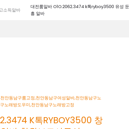
대전룸알바 O1O.2062.3474 k톡ryboy3500 유
전고소득알바
흥 알바
.3474 K톡RYBOY3500 창