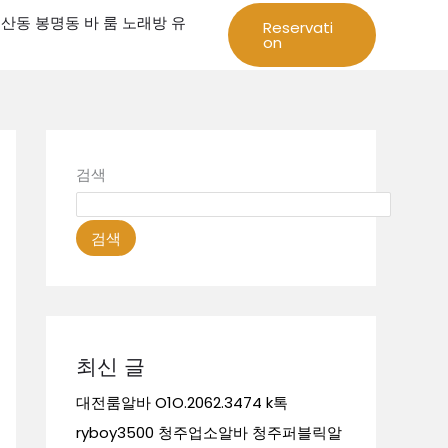
성 둔산동 봉명동 바 룸 노래방 유
Reservati
on
검색
검색
최신 글
대전룸알바 O1O.2062.3474 k톡
ryboy3500 청주업소알바 청주퍼블릭알