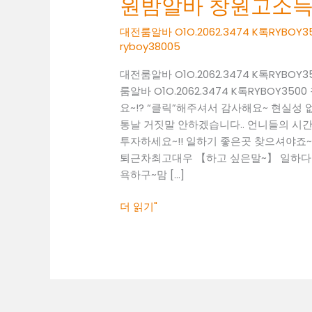
원밤알바 창원고소
O1O.2062.3474
K
대전룸알바 O1O.2062.3474 K톡RY
톡
ryboy38005
RYBOY3500
대전룸알바 O1O.2062.3474 K톡RY
창
룸알바 O1O.2062.3474 K톡RYBO
원
요~!? “클릭”해주셔서 감사해요~ 현실
밤
통날 거짓말 안하겠습니다.. 언니들의 시간 
알
투자하세요~!! 일하기 좋은곳 찾으셔야죠~! 01
바
퇴근차최고대우 【하고 싶은말~】 일하다 보
창
욕하구~맘 […]
원
고
더 읽기"
소
득
알
바
창
원
보