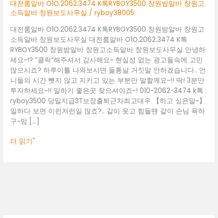
창
대전룸알바 O1O.2062.3474 K톡RYBOY3500 창원밤알바 창원고
원
소득알바 창원보도사무실
/
ryboy38005
밤
대전룸알바 O1O.2062.3474 K톡RYBOY3500 창원밤알바 창원고
알
소득알바 창원보도사무실 대전룸알바 O1O.2062.3474 K톡
바
RYBOY3500 창원밤알바 창원고소득알바 창원보도사무실 안녕하
창
세요~!? “클릭”해주셔서 감사해요~ 현실성 없는 광고들속에 고민
원
많으시죠? 하루이틀 나와보시면 들통날 거짓말 안하겠습니다.. 언
고
니들의 시간 뺏지 않고 지키고 있는 부분만 말할께요~!! 딱! 3분만
소
투자하세요~!! 일하기 좋은곳 찾으셔야죠~! 010-2062-3474 k톡 :
득
ryboy3500 당일지급3T보장출퇴근차최고대우 【하고 싶은말~】
알
일하다 보면 이런저런일 많죠?.. 같이 웃고 힘들땐 같이 손님 욕하
바
구~맘 […]
창
원
더 읽기"
보
도
사
무
실