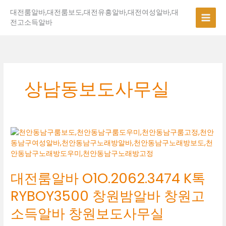
콘
대전룸알바,대전룸보도,대전유흥알바,대전여성알바,대
텐
전고소득알바
츠
로
건
너
뛰
기
상남동보도사무실
대
전
룸
알
대전룸알바 O1O.2062.3474 K톡
바
O1O.2062.3474
RYBOY3500 창원밤알바 창원고
K
톡
소득알바 창원보도사무실
RYBOY3500