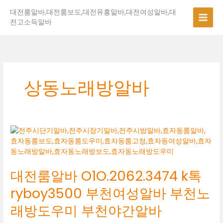
콘
대전룸알바,대전룸보도,대전유흥알바,대전여성알바,대
텐
전고소득알바
츠
로
건
너
뛰
기
상동노래방알바
대
전
룸
알
대전룸알바 O1O.2062.3474 k톡
바
O1O.2062.3474
ryboy3500 부천여성알바 부천노
k
톡
래방도우미 부천야간알바
ryboy3500