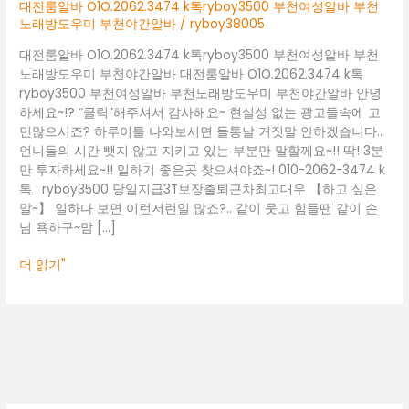
부
대전룸알바 O1O.2062.3474 k톡ryboy3500 부천여성알바 부천
천
노래방도우미 부천야간알바
/
ryboy38005
여
대전룸알바 O1O.2062.3474 k톡ryboy3500 부천여성알바 부천
성
노래방도우미 부천야간알바 대전룸알바 O1O.2062.3474 k톡
알
ryboy3500 부천여성알바 부천노래방도우미 부천야간알바 안녕
바
하세요~!? “클릭”해주셔서 감사해요~ 현실성 없는 광고들속에 고
부
민많으시죠? 하루이틀 나와보시면 들통날 거짓말 안하겠습니다..
천
언니들의 시간 뺏지 않고 지키고 있는 부분만 말할께요~!! 딱! 3분
노
만 투자하세요~!! 일하기 좋은곳 찾으셔야죠~! 010-2062-3474 k
래
톡 : ryboy3500 당일지급3T보장출퇴근차최고대우 【하고 싶은
방
말~】 일하다 보면 이런저런일 많죠?.. 같이 웃고 힘들땐 같이 손
도
님 욕하구~맘 […]
우
미
더 읽기"
부
천
야
간
알
바