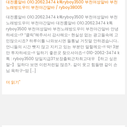
부
대전룸알바 O1O.2062.3474 k톡ryboy3500 부천여성알바 부천
천
노래방도우미 부천야간알바
/
ryboy38005
여
대전룸알바 O1O.2062.3474 k톡ryboy3500 부천여성알바 부천
성
노래방도우미 부천야간알바 대전룸알바 O1O.2062.3474 k톡
알
ryboy3500 부천여성알바 부천노래방도우미 부천야간알바 안녕
바
하세요~!? “클릭”해주셔서 감사해요~ 현실성 없는 광고들속에 고
부
민많으시죠? 하루이틀 나와보시면 들통날 거짓말 안하겠습니다..
천
언니들의 시간 뺏지 않고 지키고 있는 부분만 말할께요~!! 딱! 3분
노
만 투자하세요~!! 일하기 좋은곳 찾으셔야죠~! 010-2062-3474 k
래
톡 : ryboy3500 당일지급3T보장출퇴근차최고대우 【하고 싶은
방
말~】 일하다 보면 이런저런일 많죠?.. 같이 웃고 힘들땐 같이 손
도
님 욕하구~맘 […]
우
미
더 읽기"
부
천
야
간
알
바