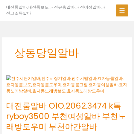
콘
대전룸알바,대전룸보도,대전유흥알바,대전여성알바,대
텐
전고소득알바
츠
로
건
너
뛰
기
상동당일알바
대
전
룸
알
대전룸알바 O1O.2062.3474 k톡
바
O1O.2062.3474
ryboy3500 부천여성알바 부천노
k
톡
래방도우미 부천야간알바
ryboy3500