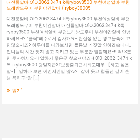
부
대전룸알바 O1O.2062.3474 k톡ryboy3500 부천여성알바 부천
천
노래방도우미 부천야간알바
/
ryboy38005
여
대전룸알바 O1O.2062.3474 k톡ryboy3500 부천여성알바 부천
성
노래방도우미 부천야간알바 대전룸알바 O1O.2062.3474 k톡
알
ryboy3500 부천여성알바 부천노래방도우미 부천야간알바 안녕
바
하세요~!? “클릭”해주셔서 감사해요~ 현실성 없는 광고들속에 고
부
민많으시죠? 하루이틀 나와보시면 들통날 거짓말 안하겠습니다..
천
언니들의 시간 뺏지 않고 지키고 있는 부분만 말할께요~!! 딱! 3분
노
만 투자하세요~!! 일하기 좋은곳 찾으셔야죠~! 010-2062-3474 k
래
톡 : ryboy3500 당일지급3T보장출퇴근차최고대우 【하고 싶은
방
말~】 일하다 보면 이런저런일 많죠?.. 같이 웃고 힘들땐 같이 손
도
님 욕하구~맘 […]
우
미
더 읽기"
부
천
야
간
알
바