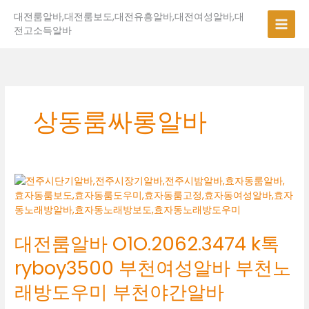
콘
대전룸알바,대전룸보도,대전유흥알바,대전여성알바,대
텐
전고소득알바
츠
로
건
너
뛰
기
상동룸싸롱알바
대
전
룸
알
대전룸알바 O1O.2062.3474 k톡
바
O1O.2062.3474
ryboy3500 부천여성알바 부천노
k
톡
래방도우미 부천야간알바
ryboy3500