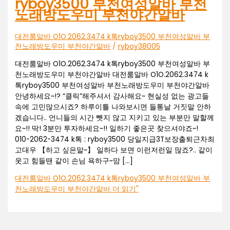
ryboy3500 부천여성알바 부천
노래방도우미 부천야간알바
대전룸알바 O1O.2062.3474 k톡ryboy3500 부천여성알바 부
천노래방도우미 부천야간알바
/
ryboy38005
대전룸알바 O1O.2062.3474 k톡ryboy3500 부천여성알바 부
천노래방도우미 부천야간알바 대전룸알바 O1O.2062.3474 k
톡ryboy3500 부천여성알바 부천노래방도우미 부천야간알바
안녕하세요~!? “클릭”해주셔서 감사해요~ 현실성 없는 광고들
속에 고민많으시죠? 하루이틀 나와보시면 들통날 거짓말 안하
겠습니다.. 언니들의 시간 뺏지 않고 지키고 있는 부분만 말할께
요~!! 딱! 3분만 투자하세요~!! 일하기 좋은곳 찾으셔야죠~!
010-2062-3474 k톡 : ryboy3500 당일지급3T보장출퇴근차최
고대우 【하고 싶은말~】 일하다 보면 이런저런일 많죠?.. 같이
웃고 힘들땐 같이 손님 욕하구~맘 […]
대전룸알바 O1O.2062.3474 k톡ryboy3500 부천여성알바 부
천노래방도우미 부천야간알바
더 읽기"