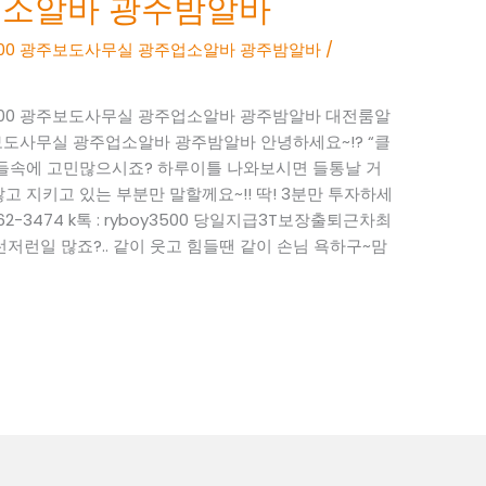
업소알바 광주밤알바
oy3500 광주보도사무실 광주업소알바 광주밤알바
/
boy3500 광주보도사무실 광주업소알바 광주밤알바 대전룸알
0 광주보도사무실 광주업소알바 광주밤알바 안녕하세요~!? “클
고들속에 고민많으시죠? 하루이틀 나와보시면 들통날 거
고 지키고 있는 부분만 말할께요~!! 딱! 3분만 투자하세
62-3474 k톡 : ryboy3500 당일지급3T보장출퇴근차최
저런일 많죠?.. 같이 웃고 힘들땐 같이 손님 욕하구~맘