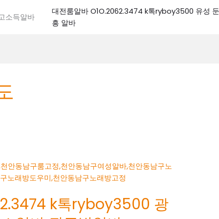
대전룸알바 O1O.2062.3474 k톡ryboy3500 유
전고소득알바
흥 알바
도
.3474 k톡ryboy3500 광