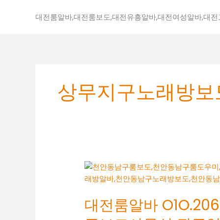
콘
텐
대전룸알바,대전룸보도,대전유흥알바,대전여성알바,대
츠
로
건
너
뛰
상무지구노래방보
기
대
전
룸
대전룸알바 O1O.2062
알
바