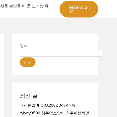
성 둔산동 봉명동 바 룸 노래방 유
Reservati
on
검색
검색
최신 글
대전룸알바 O1O.2062.3474 k톡
ryboy3500 청주업소알바 청주퍼블릭알