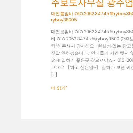
주보도사무실 광주
O1O.2062.3474
k
대전룸알바 O1O.2062.3474 k톡ryb
톡
ryboy38005
ryboy3500
대전룸알바 O1O.2062.3474 k톡ry
광
바 O1O.2062.3474 k톡ryboy350
주
릭”해주셔서 감사해요~ 현실성 없는 광
보
짓말 안하겠습니다.. 언니들의 시간 뺏지 않
도
요~!! 일하기 좋은곳 찾으셔야죠~! 010-20
사
고대우 【하고 싶은말~】 일하다 보면 이런
무
[…]
실
광
더 읽기"
주
업
소
알
바
광
주