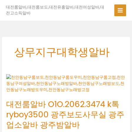
콘
대전룸알바,대전룸보도,대전유흥알바,대전여성알바,대
텐
전고소득알바
츠
로
건
너
뛰
기
상무지구대학생알바
대
전
룸
알
대전룸알바 O1O.2062.3474 k톡
바
O1O.2062.3474
ryboy3500 광주보도사무실 광주
k
톡
업소알바 광주밤알바
ryboy3500