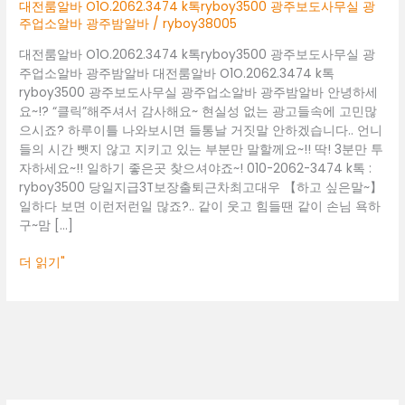
광
대전룸알바 O1O.2062.3474 k톡ryboy3500 광주보도사무실 광
주
주업소알바 광주밤알바
/
ryboy38005
보
대전룸알바 O1O.2062.3474 k톡ryboy3500 광주보도사무실 광
도
주업소알바 광주밤알바 대전룸알바 O1O.2062.3474 k톡
사
ryboy3500 광주보도사무실 광주업소알바 광주밤알바 안녕하세
무
요~!? “클릭”해주셔서 감사해요~ 현실성 없는 광고들속에 고민많
실
으시죠? 하루이틀 나와보시면 들통날 거짓말 안하겠습니다.. 언니
광
들의 시간 뺏지 않고 지키고 있는 부분만 말할께요~!! 딱! 3분만 투
주
자하세요~!! 일하기 좋은곳 찾으셔야죠~! 010-2062-3474 k톡 :
업
ryboy3500 당일지급3T보장출퇴근차최고대우 【하고 싶은말~】
소
일하다 보면 이런저런일 많죠?.. 같이 웃고 힘들땐 같이 손님 욕하
알
구~맘 […]
바
광
더 읽기"
주
밤
알
바