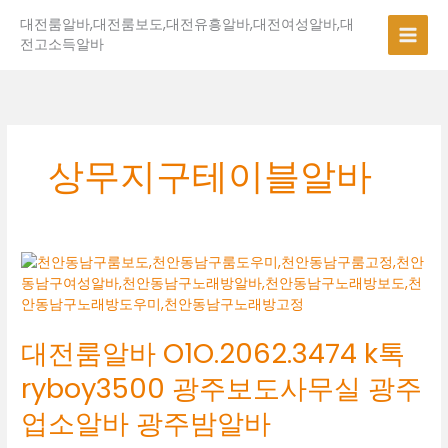
콘
대전룸알바,대전룸보도,대전유흥알바,대전여성알바,대
텐
전고소득알바
츠
로
건
너
뛰
기
상무지구테이블알바
대
전
룸
알
대전룸알바 O1O.2062.3474 k톡
바
O1O.2062.3474
ryboy3500 광주보도사무실 광주
k
톡
업소알바 광주밤알바
ryboy3500