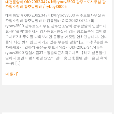
광
대전룸알바 O1O.2062.3474 k톡ryboy3500 광주보도사무실 광
주
주업소알바 광주밤알바
/
ryboy38005
보
대전룸알바 O1O.2062.3474 k톡ryboy3500 광주보도사무실 광
도
주업소알바 광주밤알바 대전룸알바 O1O.2062.3474 k톡
사
ryboy3500 광주보도사무실 광주업소알바 광주밤알바 안녕하세
무
요~!? “클릭”해주셔서 감사해요~ 현실성 없는 광고들속에 고민많
실
으시죠? 하루이틀 나와보시면 들통날 거짓말 안하겠습니다.. 언니
광
들의 시간 뺏지 않고 지키고 있는 부분만 말할께요~!! 딱! 3분만 투
주
자하세요~!! 일하기 좋은곳 찾으셔야죠~! 010-2062-3474 k톡 :
업
ryboy3500 당일지급3T보장출퇴근차최고대우 【하고 싶은말~】
소
일하다 보면 이런저런일 많죠?.. 같이 웃고 힘들땐 같이 손님 욕하
알
구~맘 […]
바
광
더 읽기"
주
밤
알
바