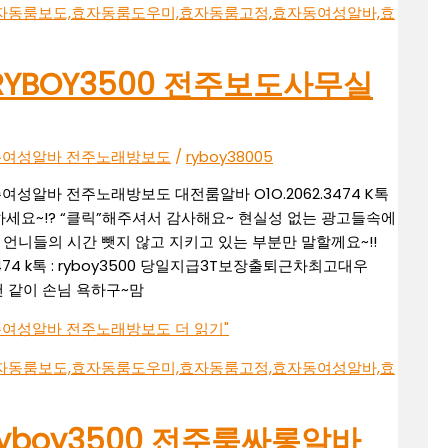
톡RYBOY3500 전주보도사무실
실 전주여성알바 전주노래방보도
/
ryboy38005
전주여성알바 전주노래방보도 대전룸알바 O1O.2062.3474 K톡
세요~!? “클릭”해주셔서 감사해요~ 현실성 없는 광고들속에
언니들의 시간 뺏지 않고 지키고 있는 부분만 말할께요~!!
3474 k톡 : ryboy3500 당일지급3T보장출퇴근차최고대우
땐 같이 손님 욕하구~맘
실 전주여성알바 전주노래방보도
더 읽기"
톡ryboy3500 전주룸싸롱알바