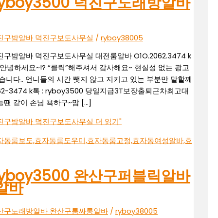
톡ryboy3500 덕진구노래방알바
알바 덕진구밤알바 덕진구보도사무실
/
ryboy38005
덕진구밤알바 덕진구보도사무실 대전룸알바 O1O.2062.3474 k
안녕하세요~!? “클릭”해주셔서 감사해요~ 현실성 없는 광고
니다.. 언니들의 시간 뺏지 않고 지키고 있는 부분만 말할께
62-3474 k톡 : ryboy3500 당일지급3T보장출퇴근차최고대
땐 같이 손님 욕하구~맘 […]
알바 덕진구밤알바 덕진구보도사무실
더 읽기"
톡ryboy3500 완산구퍼블릭알바
알바
알바 완산구노래방알바 완산구룸싸롱알바
/
ryboy38005