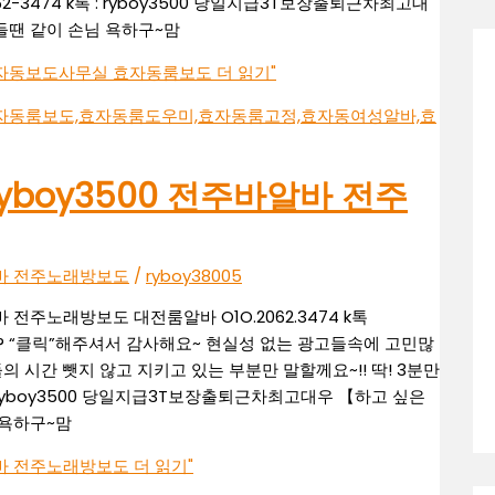
62-3474 k톡 : ryboy3500 당일지급3T보장출퇴근차최고대
힘들땐 같이 손님 욕하구~맘
알바 효자동보도사무실 효자동룸보도
더 읽기"
톡ryboy3500 전주바알바 전주
밤알바 전주노래방보도
/
ryboy38005
바 전주노래방보도 대전룸알바 O1O.2062.3474 k톡
!? “클릭”해주셔서 감사해요~ 현실성 없는 광고들속에 고민많
 시간 뺏지 않고 지키고 있는 부분만 말할께요~!! 딱! 3분만
 : ryboy3500 당일지급3T보장출퇴근차최고대우 【하고 싶은
 욕하구~맘
밤알바 전주노래방보도
더 읽기"