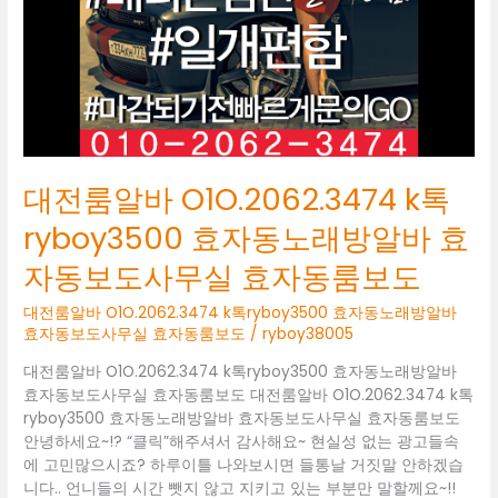
ryboy3500
효
자
동
노
래
방
알
대전룸알바 O1O.2062.3474 k톡
바
효
ryboy3500 효자동노래방알바 효
자
자동보도사무실 효자동룸보도
동
보
대전룸알바 O1O.2062.3474 k톡ryboy3500 효자동노래방알바
도
효자동보도사무실 효자동룸보도
/
ryboy38005
사
무
대전룸알바 O1O.2062.3474 k톡ryboy3500 효자동노래방알바
실
효자동보도사무실 효자동룸보도 대전룸알바 O1O.2062.3474 k톡
효
ryboy3500 효자동노래방알바 효자동보도사무실 효자동룸보도
자
안녕하세요~!? “클릭”해주셔서 감사해요~ 현실성 없는 광고들속
동
에 고민많으시죠? 하루이틀 나와보시면 들통날 거짓말 안하겠습
룸
니다.. 언니들의 시간 뺏지 않고 지키고 있는 부분만 말할께요~!!