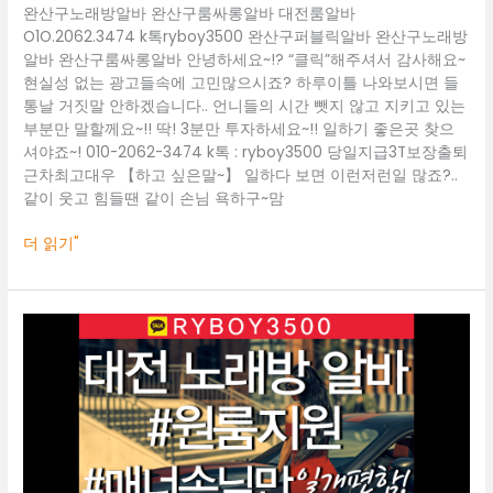
완산구노래방알바 완산구룸싸롱알바 대전룸알바
산
O1O.2062.3474 k톡ryboy3500 완산구퍼블릭알바 완산구노래방
구
알바 완산구룸싸롱알바 안녕하세요~!? “클릭”해주셔서 감사해요~
룸
현실성 없는 광고들속에 고민많으시죠? 하루이틀 나와보시면 들
싸
통날 거짓말 안하겠습니다.. 언니들의 시간 뺏지 않고 지키고 있는
롱
부분만 말할께요~!! 딱! 3분만 투자하세요~!! 일하기 좋은곳 찾으
알
셔야죠~! 010-2062-3474 k톡 : ryboy3500 당일지급3T보장출퇴
바
근차최고대우 【하고 싶은말~】 일하다 보면 이런저런일 많죠?..
같이 웃고 힘들땐 같이 손님 욕하구~맘
더 읽기"
대
전
룸
알
바
O1O.2062.3474
k
톡