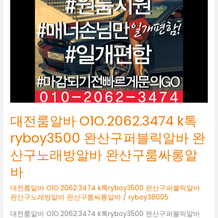
O1O.2062.3474
k
톡
ryboy3500
완
산
구
퍼
블
릭
알
대전룸알바 O1O.2062.3474 k톡
바
완
ryboy3500 완산구퍼블릭알바 완
산
산구노래방알바 완산구룸싸롱알
구
노
바
래
방
대전룸알바 O1O.2062.3474 k톡ryboy3500 완산구퍼블릭알바
알
완산구노래방알바 완산구룸싸롱알바
/
ryboy38005
바
대전룸알바 O1O.2062.3474 k톡ryboy3500 완산구퍼블릭알바
완