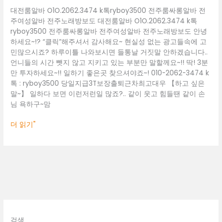
주
대전룸알바 O1O.2062.3474 k톡ryboy3500 전주룸싸롱알바 전
노
주여성알바 전주노래방보도 대전룸알바 O1O.2062.3474 k톡
래
ryboy3500 전주룸싸롱알바 전주여성알바 전주노래방보도 안녕
방
하세요~!? “클릭”해주셔서 감사해요~ 현실성 없는 광고들속에 고
보
민많으시죠? 하루이틀 나와보시면 들통날 거짓말 안하겠습니다..
도
언니들의 시간 뺏지 않고 지키고 있는 부분만 말할께요~!! 딱! 3분
만 투자하세요~!! 일하기 좋은곳 찾으셔야죠~! 010-2062-3474 k
톡 : ryboy3500 당일지급3T보장출퇴근차최고대우 【하고 싶은
말~】 일하다 보면 이런저런일 많죠?.. 같이 웃고 힘들땐 같이 손
님 욕하구~맘
더 읽기"
검색