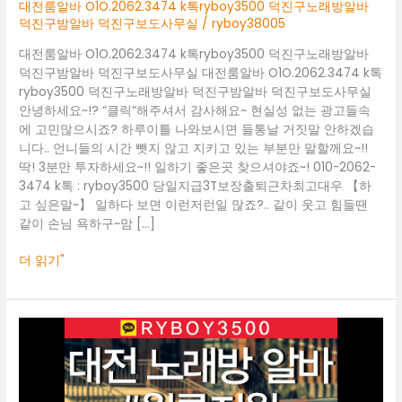
덕
대전룸알바 O1O.2062.3474 k톡ryboy3500 덕진구노래방알바
진
덕진구밤알바 덕진구보도사무실
/
ryboy38005
구
대전룸알바 O1O.2062.3474 k톡ryboy3500 덕진구노래방알바
노
덕진구밤알바 덕진구보도사무실 대전룸알바 O1O.2062.3474 k톡
래
ryboy3500 덕진구노래방알바 덕진구밤알바 덕진구보도사무실
방
안녕하세요~!? “클릭”해주셔서 감사해요~ 현실성 없는 광고들속
알
에 고민많으시죠? 하루이틀 나와보시면 들통날 거짓말 안하겠습
바
니다.. 언니들의 시간 뺏지 않고 지키고 있는 부분만 말할께요~!!
덕
딱! 3분만 투자하세요~!! 일하기 좋은곳 찾으셔야죠~! 010-2062-
진
3474 k톡 : ryboy3500 당일지급3T보장출퇴근차최고대우 【하
구
고 싶은말~】 일하다 보면 이런저런일 많죠?.. 같이 웃고 힘들땐
밤
같이 손님 욕하구~맘 […]
알
바
더 읽기"
덕
진
구
보
대
도
전
사
룸
무
알
실
바