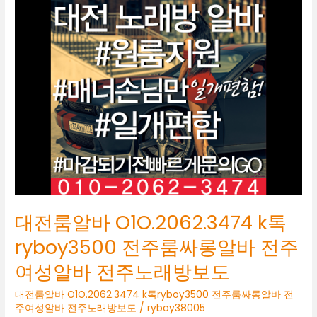
전
룸
알
바
O1O.2062.3474
k
톡
ryboy3500
전
주
룸
싸
롱
알
바
대전룸알바 O1O.2062.3474 k톡
전
주
ryboy3500 전주룸싸롱알바 전주
여
여성알바 전주노래방보도
성
알
대전룸알바 O1O.2062.3474 k톡ryboy3500 전주룸싸롱알바 전
바
주여성알바 전주노래방보도
/
ryboy38005
전