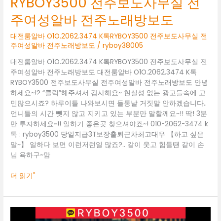
RYBOY3500 전주보도사무실 전
여
주여성알바 전주노래방보도
성
알
대전룸알바 O1O.2062.3474 K톡RYBOY3500 전주보도사무실 전
바
주여성알바 전주노래방보도
/
ryboy38005
전
주
대전룸알바 O1O.2062.3474 K톡RYBOY3500 전주보도사무실 전
노
주여성알바 전주노래방보도 대전룸알바 O1O.2062.3474 K톡
래
RYBOY3500 전주보도사무실 전주여성알바 전주노래방보도 안녕
방
하세요~!? “클릭”해주셔서 감사해요~ 현실성 없는 광고들속에 고
보
민많으시죠? 하루이틀 나와보시면 들통날 거짓말 안하겠습니다..
도
언니들의 시간 뺏지 않고 지키고 있는 부분만 말할께요~!! 딱! 3분
만 투자하세요~!! 일하기 좋은곳 찾으셔야죠~! 010-2062-3474 k
톡 : ryboy3500 당일지급3T보장출퇴근차최고대우 【하고 싶은
말~】 일하다 보면 이런저런일 많죠?.. 같이 웃고 힘들땐 같이 손
님 욕하구~맘
더 읽기"
대