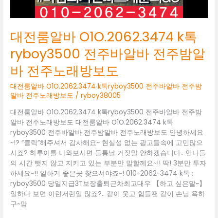
바
전
주
대전룸알바 O1O.2062.3474 k톡
밤
알
ryboy3500 전주바알바 전주밤알
바
바 전주노래방보도
전
주
대전룸알바 O1O.2062.3474 k톡ryboy3500 전주바알바 전주밤
노
알바 전주노래방보도
/
ryboy38005
래
방
대전룸알바 O1O.2062.3474 k톡ryboy3500 전주바알바 전주밤
보
알바 전주노래방보도 대전룸알바 O1O.2062.3474 k톡
도
ryboy3500 전주바알바 전주밤알바 전주노래방보도 안녕하세요
~!? “클릭”해주셔서 감사해요~ 현실성 없는 광고들속에 고민많으
시죠? 하루이틀 나와보시면 들통날 거짓말 안하겠습니다.. 언니들
의 시간 뺏지 않고 지키고 있는 부분만 말할께요~!! 딱! 3분만 투자
하세요~!! 일하기 좋은곳 찾으셔야죠~! 010-2062-3474 k톡 :
ryboy3500 당일지급3T보장출퇴근차최고대우 【하고 싶은말~】
일하다 보면 이런저런일 많죠?.. 같이 웃고 힘들땐 같이 손님 욕하
구~맘