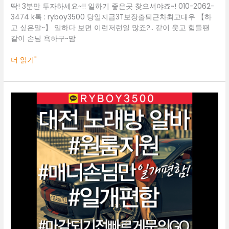
보
딱! 3분만 투자하세요~!! 일하기 좋은곳 찾으셔야죠~! 010-2062-
도
3474 k톡 : ryboy3500 당일지급3T보장출퇴근차최고대우 【하
고 싶은말~】 일하다 보면 이런저런일 많죠?.. 같이 웃고 힘들땐
같이 손님 욕하구~맘
더 읽기"
대
전
룸
알
바
O1O.2062.3474
k
톡
ryboy3500
전
주
바
알