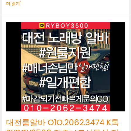
더 읽기"
대
전
룸
알
바
O1O.2062.3474
K
톡
RYBOY3500
전
주
보
도
사
무
실
대전룸알바 O1O.2062.3474 K톡
전
주