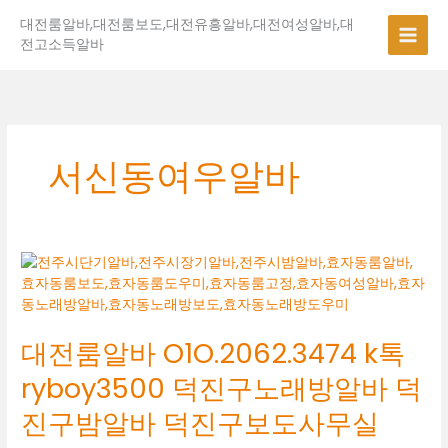
콘
대전룸알바,대전룸보도,대전유흥알바,대전여성알바,대
텐
전고소득알바
츠
로
건
너
뛰
기
서신동여우알바
대
전
룸
알
대전룸알바 O1O.2062.3474 k톡
바
O1O.2062.3474
ryboy3500 덕진구노래방알바 덕
k
톡
진구밤알바 덕진구보도사무실
ryboy3500