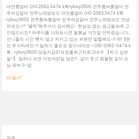
주
대전룸알바 O1O.2062.3474 k톡ryboy3500 전주룸싸롱알바 전
노
주여성알바 전주노래방보도 대전룸알바 O1O.2062.3474 k톡
래
ryboy3500 전주룸싸롱알바 전주여성알바 전주노래방보도 안녕
방
하세요~!? “클릭”해주셔서 감사해요~ 현실성 없는 광고들속에 고
보
민많으시죠? 하루이틀 나와보시면 들통날 거짓말 안하겠습니다..
도
언니들의 시간 뺏지 않고 지키고 있는 부분만 말할께요~!! 딱! 3분
만 투자하세요~!! 일하기 좋은곳 찾으셔야죠~! 010-2062-3474 k
톡 : ryboy3500 당일지급3T보장출퇴근차최고대우 【하고 싶은
말~】 일하다 보면 이런저런일 많죠?.. 같이 웃고 힘들땐 같이 손
님 욕하구~맘
더 읽기"
검색