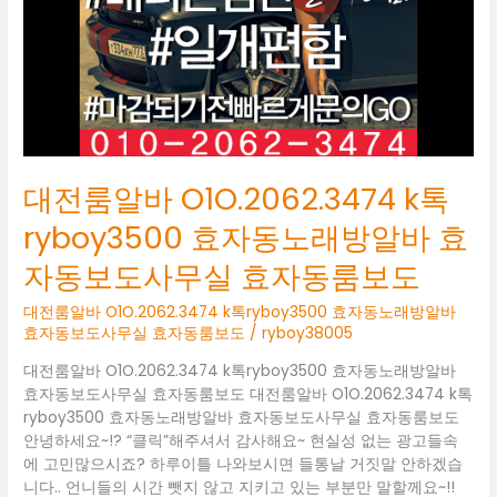
ryboy3500
효
자
동
노
래
방
알
대전룸알바 O1O.2062.3474 k톡
바
효
ryboy3500 효자동노래방알바 효
자
자동보도사무실 효자동룸보도
동
보
대전룸알바 O1O.2062.3474 k톡ryboy3500 효자동노래방알바
도
효자동보도사무실 효자동룸보도
/
ryboy38005
사
무
대전룸알바 O1O.2062.3474 k톡ryboy3500 효자동노래방알바
실
효자동보도사무실 효자동룸보도 대전룸알바 O1O.2062.3474 k톡
효
ryboy3500 효자동노래방알바 효자동보도사무실 효자동룸보도
자
안녕하세요~!? “클릭”해주셔서 감사해요~ 현실성 없는 광고들속
동
에 고민많으시죠? 하루이틀 나와보시면 들통날 거짓말 안하겠습
룸
니다.. 언니들의 시간 뺏지 않고 지키고 있는 부분만 말할께요~!!