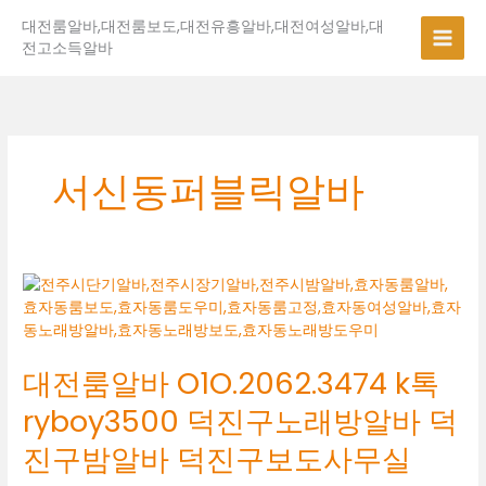
콘
대전룸알바,대전룸보도,대전유흥알바,대전여성알바,대
텐
전고소득알바
츠
로
건
너
뛰
기
서신동퍼블릭알바
대
전
룸
알
대전룸알바 O1O.2062.3474 k톡
바
O1O.2062.3474
ryboy3500 덕진구노래방알바 덕
k
톡
진구밤알바 덕진구보도사무실
ryboy3500