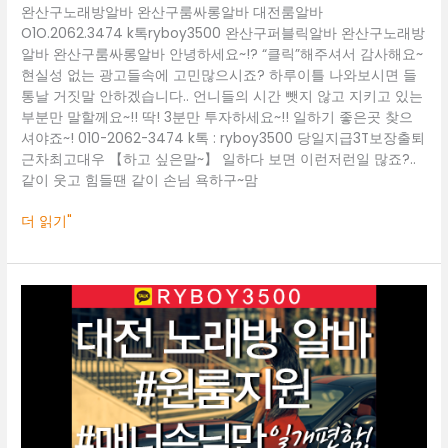
완산구노래방알바 완산구룸싸롱알바 대전룸알바
산
O1O.2062.3474 k톡ryboy3500 완산구퍼블릭알바 완산구노래방
구
알바 완산구룸싸롱알바 안녕하세요~!? “클릭”해주셔서 감사해요~
룸
현실성 없는 광고들속에 고민많으시죠? 하루이틀 나와보시면 들
싸
통날 거짓말 안하겠습니다.. 언니들의 시간 뺏지 않고 지키고 있는
롱
부분만 말할께요~!! 딱! 3분만 투자하세요~!! 일하기 좋은곳 찾으
알
셔야죠~! 010-2062-3474 k톡 : ryboy3500 당일지급3T보장출퇴
바
근차최고대우 【하고 싶은말~】 일하다 보면 이런저런일 많죠?..
같이 웃고 힘들땐 같이 손님 욕하구~맘
더 읽기"
대
전
룸
알
바
O1O.2062.3474
k
톡