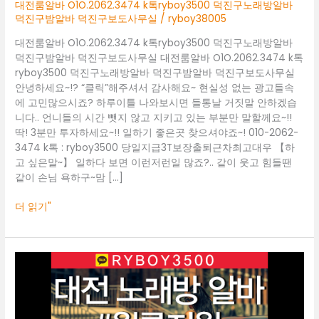
덕
대전룸알바 O1O.2062.3474 k톡ryboy3500 덕진구노래방알바
진
덕진구밤알바 덕진구보도사무실
/
ryboy38005
구
대전룸알바 O1O.2062.3474 k톡ryboy3500 덕진구노래방알바
노
덕진구밤알바 덕진구보도사무실 대전룸알바 O1O.2062.3474 k톡
래
ryboy3500 덕진구노래방알바 덕진구밤알바 덕진구보도사무실
방
안녕하세요~!? “클릭”해주셔서 감사해요~ 현실성 없는 광고들속
알
에 고민많으시죠? 하루이틀 나와보시면 들통날 거짓말 안하겠습
바
니다.. 언니들의 시간 뺏지 않고 지키고 있는 부분만 말할께요~!!
덕
딱! 3분만 투자하세요~!! 일하기 좋은곳 찾으셔야죠~! 010-2062-
진
3474 k톡 : ryboy3500 당일지급3T보장출퇴근차최고대우 【하
구
고 싶은말~】 일하다 보면 이런저런일 많죠?.. 같이 웃고 힘들땐
밤
같이 손님 욕하구~맘 […]
알
바
더 읽기"
덕
진
구
보
대
도
전
사
룸
무
알
실
바