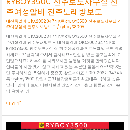
RYBOY3500 전주보도사무실 전
여
주여성알바 전주노래방보도
성
알
대전룸알바 O1O.2062.3474 K톡RYBOY3500 전주보도사무실 전
바
주여성알바 전주노래방보도
/
ryboy38005
전
주
대전룸알바 O1O.2062.3474 K톡RYBOY3500 전주보도사무실 전
노
주여성알바 전주노래방보도 대전룸알바 O1O.2062.3474 K톡
래
RYBOY3500 전주보도사무실 전주여성알바 전주노래방보도 안녕
방
하세요~!? “클릭”해주셔서 감사해요~ 현실성 없는 광고들속에 고
보
민많으시죠? 하루이틀 나와보시면 들통날 거짓말 안하겠습니다..
도
언니들의 시간 뺏지 않고 지키고 있는 부분만 말할께요~!! 딱! 3분
만 투자하세요~!! 일하기 좋은곳 찾으셔야죠~! 010-2062-3474 k
톡 : ryboy3500 당일지급3T보장출퇴근차최고대우 【하고 싶은
말~】 일하다 보면 이런저런일 많죠?.. 같이 웃고 힘들땐 같이 손
님 욕하구~맘
더 읽기"
대