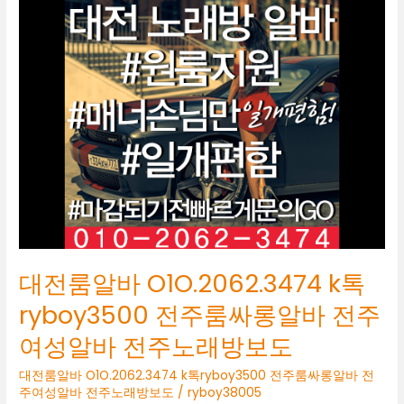
전
룸
알
바
O1O.2062.3474
k
톡
ryboy3500
전
주
룸
싸
롱
알
바
대전룸알바 O1O.2062.3474 k톡
전
주
ryboy3500 전주룸싸롱알바 전주
여
여성알바 전주노래방보도
성
알
대전룸알바 O1O.2062.3474 k톡ryboy3500 전주룸싸롱알바 전
바
주여성알바 전주노래방보도
/
ryboy38005
전