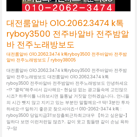
바
전
주
대전룸알바 O1O.2062.3474 k톡
밤
알
ryboy3500 전주바알바 전주밤알
바
바 전주노래방보도
전
주
대전룸알바 O1O.2062.3474 k톡ryboy3500 전주바알바 전주밤
노
알바 전주노래방보도
/
ryboy38005
래
방
대전룸알바 O1O.2062.3474 k톡ryboy3500 전주바알바 전주밤
보
알바 전주노래방보도 대전룸알바 O1O.2062.3474 k톡
도
ryboy3500 전주바알바 전주밤알바 전주노래방보도 안녕하세요
~!? “클릭”해주셔서 감사해요~ 현실성 없는 광고들속에 고민많으
시죠? 하루이틀 나와보시면 들통날 거짓말 안하겠습니다.. 언니들
의 시간 뺏지 않고 지키고 있는 부분만 말할께요~!! 딱! 3분만 투자
하세요~!! 일하기 좋은곳 찾으셔야죠~! 010-2062-3474 k톡 :
ryboy3500 당일지급3T보장출퇴근차최고대우 【하고 싶은말~】
일하다 보면 이런저런일 많죠?.. 같이 웃고 힘들땐 같이 손님 욕하
구~맘