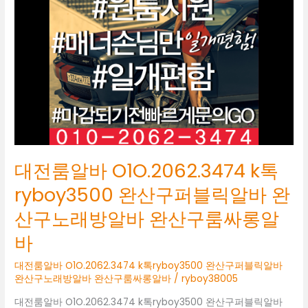
O1O.2062.3474
k
톡
ryboy3500
완
산
구
퍼
블
릭
알
대전룸알바 O1O.2062.3474 k톡
바
완
ryboy3500 완산구퍼블릭알바 완
산
산구노래방알바 완산구룸싸롱알
구
노
바
래
방
대전룸알바 O1O.2062.3474 k톡ryboy3500 완산구퍼블릭알바
알
완산구노래방알바 완산구룸싸롱알바
/
ryboy38005
바
대전룸알바 O1O.2062.3474 k톡ryboy3500 완산구퍼블릭알바
완