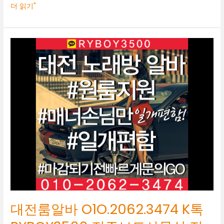
더 읽기"
대
전
룸
알
바
O1O.2062.3474
K
톡
RYBOY3500
전
주
보
도
사
무
실
대전룸알바 O1O.2062.3474 K톡
전
주