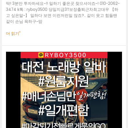
보
딱! 3분만 투자하세요~!! 일하기 좋은곳 찾으셔야죠~! 010-2062-
도
3474 k톡 : ryboy3500 당일지급3T보장출퇴근차최고대우 【하
고 싶은말~】 일하다 보면 이런저런일 많죠?.. 같이 웃고 힘들땐
같이 손님 욕하구~맘
더 읽기"
대
전
룸
알
바
O1O.2062.3474
k
톡
ryboy3500
전
주
바
알