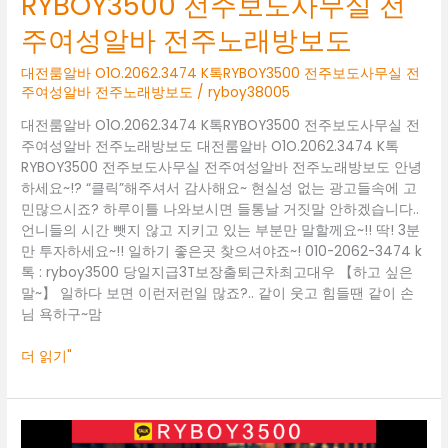
RYBOY3500 전주보도사무실 전
여
주여성알바 전주노래방보도
성
알
대전룸알바 O1O.2062.3474 K톡RYBOY3500 전주보도사무실 전
바
주여성알바 전주노래방보도
/
ryboy38005
전
주
대전룸알바 O1O.2062.3474 K톡RYBOY3500 전주보도사무실 전
노
주여성알바 전주노래방보도 대전룸알바 O1O.2062.3474 K톡
래
RYBOY3500 전주보도사무실 전주여성알바 전주노래방보도 안녕
방
하세요~!? “클릭”해주셔서 감사해요~ 현실성 없는 광고들속에 고
보
민많으시죠? 하루이틀 나와보시면 들통날 거짓말 안하겠습니다..
도
언니들의 시간 뺏지 않고 지키고 있는 부분만 말할께요~!! 딱! 3분
만 투자하세요~!! 일하기 좋은곳 찾으셔야죠~! 010-2062-3474 k
톡 : ryboy3500 당일지급3T보장출퇴근차최고대우 【하고 싶은
말~】 일하다 보면 이런저런일 많죠?.. 같이 웃고 힘들땐 같이 손
님 욕하구~맘
더 읽기"
대