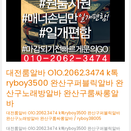
O1O.2062.3474
k
톡
ryboy3500
완
산
구
퍼
블
릭
알
대전룸알바 O1O.2062.3474 k톡
바
완
ryboy3500 완산구퍼블릭알바 완
산
산구노래방알바 완산구룸싸롱알
구
노
바
래
방
대전룸알바 O1O.2062.3474 k톡ryboy3500 완산구퍼블릭알바
알
완산구노래방알바 완산구룸싸롱알바
/
ryboy38005
바
대전룸알바 O1O.2062.3474 k톡ryboy3500 완산구퍼블릭알바
완