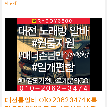
더 읽기"
대
전
룸
알
바
O1O.2062.3474
K
톡
RYBOY3500
전
주
보
도
사
무
실
대전룸알바 O1O.2062.3474 K톡
전
주