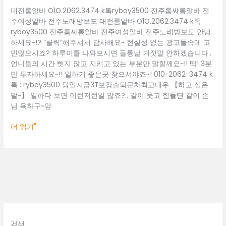
주
대전룸알바 O1O.2062.3474 k톡ryboy3500 전주룸싸롱알바 전
노
주여성알바 전주노래방보도 대전룸알바 O1O.2062.3474 k톡
래
ryboy3500 전주룸싸롱알바 전주여성알바 전주노래방보도 안녕
방
하세요~!? “클릭”해주셔서 감사해요~ 현실성 없는 광고들속에 고
보
민많으시죠? 하루이틀 나와보시면 들통날 거짓말 안하겠습니다..
도
언니들의 시간 뺏지 않고 지키고 있는 부분만 말할께요~!! 딱! 3분
만 투자하세요~!! 일하기 좋은곳 찾으셔야죠~! 010-2062-3474 k
톡 : ryboy3500 당일지급3T보장출퇴근차최고대우 【하고 싶은
말~】 일하다 보면 이런저런일 많죠?.. 같이 웃고 힘들땐 같이 손
님 욕하구~맘
더 읽기"
검색