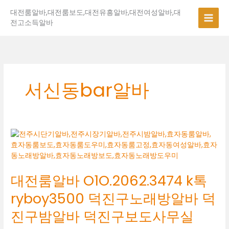
콘
대전룸알바,대전룸보도,대전유흥알바,대전여성알바,대
텐
전고소득알바
츠
로
건
너
뛰
기
서신동bar알바
대
전
룸
알
대전룸알바 O1O.2062.3474 k톡
바
O1O.2062.3474
ryboy3500 덕진구노래방알바 덕
k
톡
진구밤알바 덕진구보도사무실
ryboy3500