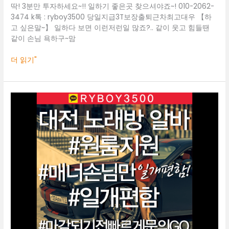
보
딱! 3분만 투자하세요~!! 일하기 좋은곳 찾으셔야죠~! 010-2062-
도
3474 k톡 : ryboy3500 당일지급3T보장출퇴근차최고대우 【하
고 싶은말~】 일하다 보면 이런저런일 많죠?.. 같이 웃고 힘들땐
같이 손님 욕하구~맘
더 읽기"
대
전
룸
알
바
O1O.2062.3474
k
톡
ryboy3500
전
주
바
알