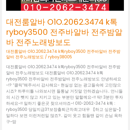
바
전
주
대전룸알바 O1O.2062.3474 k톡
밤
알
ryboy3500 전주바알바 전주밤알
바
바 전주노래방보도
전
주
대전룸알바 O1O.2062.3474 k톡ryboy3500 전주바알바 전주밤
노
알바 전주노래방보도
/
ryboy38005
래
방
대전룸알바 O1O.2062.3474 k톡ryboy3500 전주바알바 전주밤
보
알바 전주노래방보도 대전룸알바 O1O.2062.3474 k톡
도
ryboy3500 전주바알바 전주밤알바 전주노래방보도 안녕하세요
~!? “클릭”해주셔서 감사해요~ 현실성 없는 광고들속에 고민많으
시죠? 하루이틀 나와보시면 들통날 거짓말 안하겠습니다.. 언니들
의 시간 뺏지 않고 지키고 있는 부분만 말할께요~!! 딱! 3분만 투자
하세요~!! 일하기 좋은곳 찾으셔야죠~! 010-2062-3474 k톡 :
ryboy3500 당일지급3T보장출퇴근차최고대우 【하고 싶은말~】
일하다 보면 이런저런일 많죠?.. 같이 웃고 힘들땐 같이 손님 욕하
구~맘