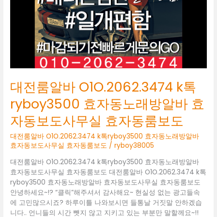
ryboy3500
효
자
동
노
래
방
알
대전룸알바 O1O.2062.3474 k톡
바
효
ryboy3500 효자동노래방알바 효
자
자동보도사무실 효자동룸보도
동
보
대전룸알바 O1O.2062.3474 k톡ryboy3500 효자동노래방알바
도
효자동보도사무실 효자동룸보도
/
ryboy38005
사
무
대전룸알바 O1O.2062.3474 k톡ryboy3500 효자동노래방알바
실
효자동보도사무실 효자동룸보도 대전룸알바 O1O.2062.3474 k톡
효
ryboy3500 효자동노래방알바 효자동보도사무실 효자동룸보도
자
안녕하세요~!? “클릭”해주셔서 감사해요~ 현실성 없는 광고들속
동
에 고민많으시죠? 하루이틀 나와보시면 들통날 거짓말 안하겠습
룸
니다.. 언니들의 시간 뺏지 않고 지키고 있는 부분만 말할께요~!!