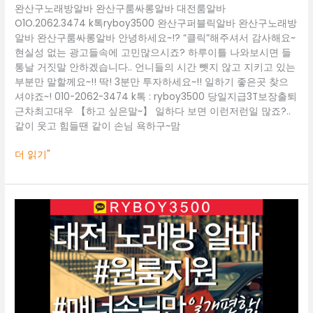
완산구노래방알바 완산구룸싸롱알바 대전룸알바
산
O1O.2062.3474 k톡ryboy3500 완산구퍼블릭알바 완산구노래방
구
알바 완산구룸싸롱알바 안녕하세요~!? “클릭”해주셔서 감사해요~
룸
현실성 없는 광고들속에 고민많으시죠? 하루이틀 나와보시면 들
싸
통날 거짓말 안하겠습니다.. 언니들의 시간 뺏지 않고 지키고 있는
롱
부분만 말할께요~!! 딱! 3분만 투자하세요~!! 일하기 좋은곳 찾으
알
셔야죠~! 010-2062-3474 k톡 : ryboy3500 당일지급3T보장출퇴
바
근차최고대우 【하고 싶은말~】 일하다 보면 이런저런일 많죠?..
같이 웃고 힘들땐 같이 손님 욕하구~맘
더 읽기"
대
전
룸
알
바
O1O.2062.3474
k
톡