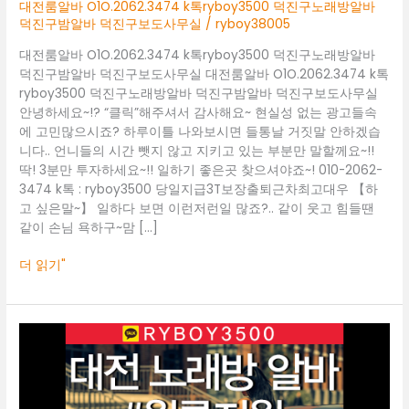
덕
대전룸알바 O1O.2062.3474 k톡ryboy3500 덕진구노래방알바
진
덕진구밤알바 덕진구보도사무실
/
ryboy38005
구
대전룸알바 O1O.2062.3474 k톡ryboy3500 덕진구노래방알바
노
덕진구밤알바 덕진구보도사무실 대전룸알바 O1O.2062.3474 k톡
래
ryboy3500 덕진구노래방알바 덕진구밤알바 덕진구보도사무실
방
안녕하세요~!? “클릭”해주셔서 감사해요~ 현실성 없는 광고들속
알
에 고민많으시죠? 하루이틀 나와보시면 들통날 거짓말 안하겠습
바
니다.. 언니들의 시간 뺏지 않고 지키고 있는 부분만 말할께요~!!
덕
딱! 3분만 투자하세요~!! 일하기 좋은곳 찾으셔야죠~! 010-2062-
진
3474 k톡 : ryboy3500 당일지급3T보장출퇴근차최고대우 【하
구
고 싶은말~】 일하다 보면 이런저런일 많죠?.. 같이 웃고 힘들땐
밤
같이 손님 욕하구~맘 […]
알
바
더 읽기"
덕
진
구
보
대
도
전
사
룸
무
알
실
바