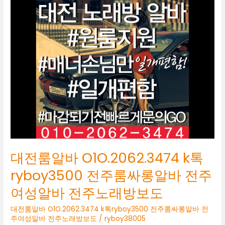
전
룸
알
바
O1O.2062.3474
k
톡
ryboy3500
전
주
룸
싸
롱
알
바
대전룸알바 O1O.2062.3474 k톡
전
주
ryboy3500 전주룸싸롱알바 전주
여
여성알바 전주노래방보도
성
알
대전룸알바 O1O.2062.3474 k톡ryboy3500 전주룸싸롱알바 전
바
주여성알바 전주노래방보도
/
ryboy38005
전