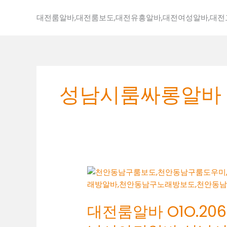
콘
텐
대전룸알바,대전룸보도,대전유흥알바,대전여성알바,대
츠
로
건
너
뛰
성남시룸싸롱알바
기
대
전
룸
대전룸알바 O1O.2062
알
바