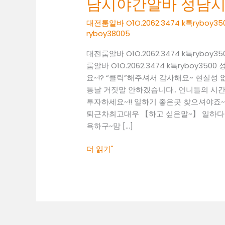
남시야간알바 성남
O1O.2062.3474
k
대전룸알바 O1O.2062.3474 k톡ry
톡
ryboy38005
ryboy3500
대전룸알바 O1O.2062.3474 k톡ry
성
룸알바 O1O.2062.3474 k톡rybo
남
요~!? “클릭”해주셔서 감사해요~ 현실
시
통날 거짓말 안하겠습니다.. 언니들의 시간 
야
투자하세요~!! 일하기 좋은곳 찾으셔야죠~! 01
간
퇴근차최고대우 【하고 싶은말~】 일하다 보
알
욕하구~맘 […]
바
성
더 읽기"
남
시
여
성
알
바
성