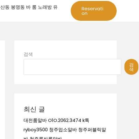
성 둔산동 봉명동 바 룸 노래방 유
Reservati
on
검색
검
색
최신 글
대전룸알바 O1O.2062.3474 k톡
ryboy3500 청주업소알바 청주퍼블릭알
바 청주룸싸롱알바