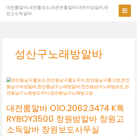
콘
대전룸알바,대전룸보도,대전유흥알바,대전여성알바,대
텐
전고소득알바
츠
로
건
너
뛰
기
성산구노래방알바
대
전
룸
알
대전룸알바 O1O.2062.3474 K톡
바
O1O.2062.3474
RYBOY3500 창원밤알바 창원고
K
톡
소득알바 창원보도사무실
RYBOY3500