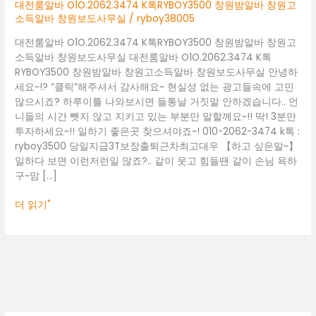
창
대전룸알바 O1O.2062.3474 K톡RYBOY3500 창원밤알바 창원고
원
소득알바 창원보도사무실
/
ryboy38005
밤
대전룸알바 O1O.2062.3474 K톡RYBOY3500 창원밤알바 창원고
알
소득알바 창원보도사무실 대전룸알바 O1O.2062.3474 K톡
바
RYBOY3500 창원밤알바 창원고소득알바 창원보도사무실 안녕하
창
세요~!? “클릭”해주셔서 감사해요~ 현실성 없는 광고들속에 고민
원
많으시죠? 하루이틀 나와보시면 들통날 거짓말 안하겠습니다.. 언
고
니들의 시간 뺏지 않고 지키고 있는 부분만 말할께요~!! 딱! 3분만
소
투자하세요~!! 일하기 좋은곳 찾으셔야죠~! 010-2062-3474 k톡 :
득
ryboy3500 당일지급3T보장출퇴근차최고대우 【하고 싶은말~】
알
일하다 보면 이런저런일 많죠?.. 같이 웃고 힘들땐 같이 손님 욕하
바
구~맘 […]
창
원
더 읽기"
보
도
사
무
실