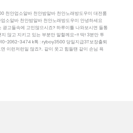
boy3500 천안업소알바 천안밤알바 천안노래방도우미 대전룸
3500 천안업소알바 천안밤알바 천안노래방도우미 안녕하세요
 없는 광고들속에 고민많으시죠? 하루이틀 나와보시면 들통
지 않고 지키고 있는 부분만 말할께요~!! 딱! 3분만 투
-2062-3474 k톡 : ryboy3500 당일지급3T보장출퇴
 이런저런일 많죠?.. 같이 웃고 힘들땐 같이 손님 욕