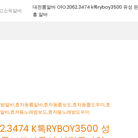
대전룸알바 O1O.2062.3474 k톡ryboy3500 유
전고소득알바
흥 알바
.3474 K톡RYBOY3500 성