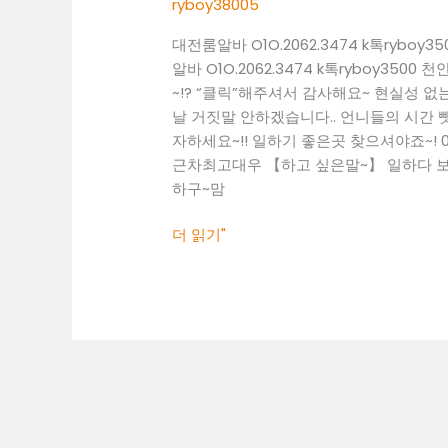
ryboy38005
ryboy3500
대전룸알바 O1O.2062.3474 k톡ry
천
알바 O1O.2062.3474 k톡ryboy
안
~!? “클릭”해주셔서 감사해요~ 현실성
업
날 거짓말 안하겠습니다.. 언니들의 시간 뺏
소
자하세요~!! 일하기 좋은곳 찾으셔야죠~! 010
알
근차최고대우 【하고 싶은말~】 일하다 보면
바
하구~맘
천
안
더 읽기"
밤
알
바
천
안
노
래
방
도