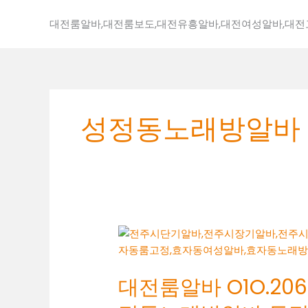
콘
텐
대전룸알바,대전룸보도,대전유흥알바,대전여성알바,대
츠
로
건
너
뛰
성정동노래방알바
기
대
전
룸
대전룸알바 O1O.2062
알
바