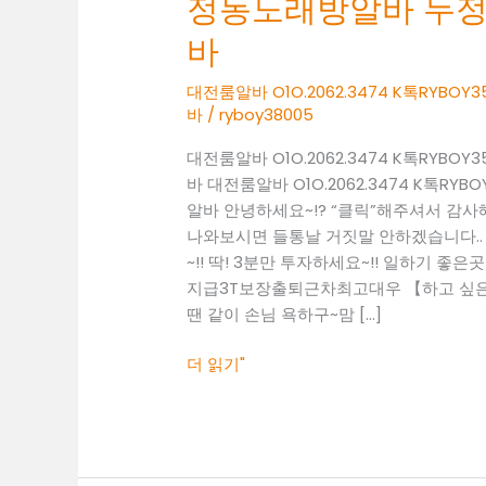
정동노래방알바 두
O1O.2062.3474
K
바
톡
RYBOY3500
대전룸알바 O1O.2062.3474 K톡RY
바
/
ryboy38005
성
정
대전룸알바 O1O.2062.3474 K톡RY
동
바 대전룸알바 O1O.2062.3474 K톡
노
알바 안녕하세요~!? “클릭”해주셔서 감
래
나와보시면 들통날 거짓말 안하겠습니다..
방
~!! 딱! 3분만 투자하세요~!! 일하기 좋은곳 찾
알
지급3T보장출퇴근차최고대우 【하고 싶은말
바
땐 같이 손님 욕하구~맘 […]
두
정
더 읽기"
동
보
도
사
무