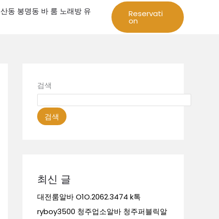
성 둔산동 봉명동 바 룸 노래방 유
Reservati
on
검색
검색
최신 글
대전룸알바 O1O.2062.3474 k톡
ryboy3500 청주업소알바 청주퍼블릭알