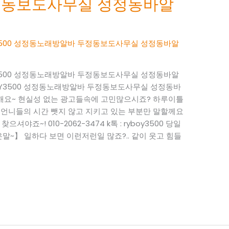
정동보도사무실 성정동바알
BOY3500 성정동노래방알바 두정동보도사무실 성정동바알
BOY3500 성정동노래방알바 두정동보도사무실 성정동바알
RYBOY3500 성정동노래방알바 두정동보도사무실 성정동바
사해요~ 현실성 없는 광고들속에 고민많으시죠? 하루이틀
 언니들의 시간 뺏지 않고 지키고 있는 부분만 말할께요
으셔야죠~! 010-2062-3474 k톡 : ryboy3500 당일
~】 일하다 보면 이런저런일 많죠?.. 같이 웃고 힘들