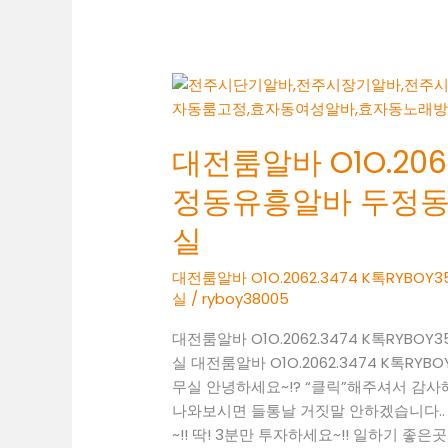
실
성
정
대
동
전
바
룸
알
대전룸알바 O1O.2062
알
바
바
정동유흥알바 두정
O1O.2062.3474
K
실
톡
RYBOY3500
대전룸알바 O1O.2062.3474 K톡RY
실
/
ryboy38005
두
정
대전룸알바 O1O.2062.3474 K톡RY
동
실 대전룸알바 O1O.2062.3474 K톡
유
무실 안녕하세요~!? “클릭”해주셔서 감
흥
나와보시면 들통날 거짓말 안하겠습니다..
알
~!! 딱! 3분만 투자하세요~!! 일하기 좋은곳 찾
바