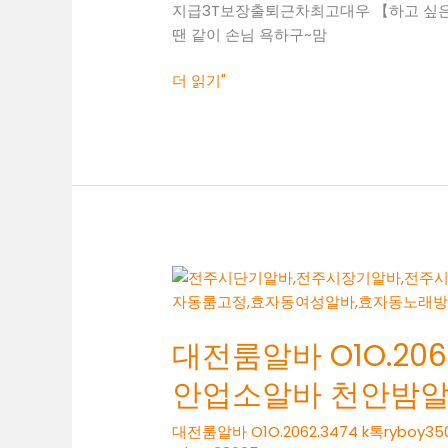
지급3T보장출퇴근차최고대우 【하고 싶은말
두
땐 같이 손님 욕하구~맘
정
동
더 읽기"
여
성
알
바
두
정
동
보
대
도
전
사
룸
무
대전룸알바 O1O.2062
알
실
바
안업소알바 천안밤
O1O.2062.3474
k
대전룸알바 O1O.2062.3474 k톡ry
톡