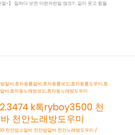
~】 일하다 보면 이런저런일 많죠?.. 같이 웃고 힘들
.3474 k톡ryboy3500 천
알바 천안노래방도우미
boy3500 천안업소알바 천안밤알바 천안노래방도우미
/