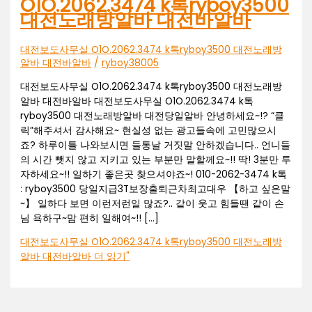
O1O.2062.3474 k톡ryboy3500
대전노래방알바 대전바알바
대전보도사무실 O1O.2062.3474 k톡ryboy3500 대전노래방
알바 대전바알바
/
ryboy38005
대전보도사무실 O1O.2062.3474 k톡ryboy3500 대전노래방
알바 대전바알바 대전보도사무실 O1O.2062.3474 k톡
ryboy3500 대전노래방알바 대전당일알바 안녕하세요~!? “클
릭”해주셔서 감사해요~ 현실성 없는 광고들속에 고민많으시
죠? 하루이틀 나와보시면 들통날 거짓말 안하겠습니다.. 언니들
의 시간 뺏지 않고 지키고 있는 부분만 말할께요~!! 딱! 3분만 투
자하세요~!! 일하기 좋은곳 찾으셔야죠~! 010-2062-3474 k톡
: ryboy3500 당일지급3T보장출퇴근차최고대우 【하고 싶은말
~】 일하다 보면 이런저런일 많죠?.. 같이 웃고 힘들땐 같이 손
님 욕하구~맘 편히 일해여~!! […]
대전보도사무실 O1O.2062.3474 k톡ryboy3500 대전노래방
알바 대전바알바
더 읽기"