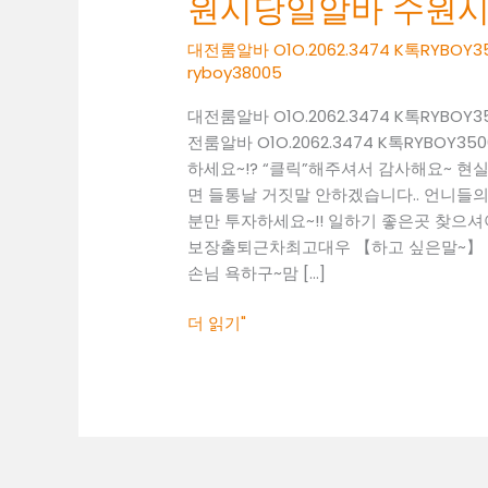
원시당일알바 수원
O1O.2062.3474
K
대전룸알바 O1O.2062.3474 K톡RY
톡
ryboy38005
RYBOY3500
대전룸알바 O1O.2062.3474 K톡RY
수
전룸알바 O1O.2062.3474 K톡RYB
원
하세요~!? “클릭”해주셔서 감사해요~ 
시
면 들통날 거짓말 안하겠습니다.. 언니들의 
당
분만 투자하세요~!! 일하기 좋은곳 찾으셔야죠~!
일
보장출퇴근차최고대우 【하고 싶은말~】 일
알
손님 욕하구~맘 […]
바
수
더 읽기"
원
시
유
흥
알
바
수