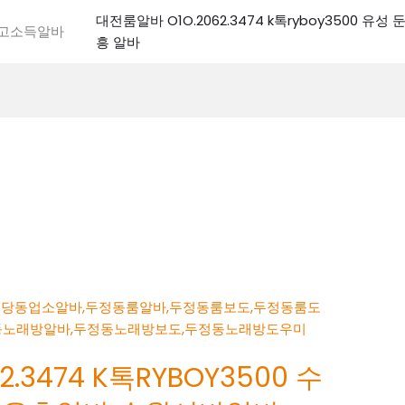
대전룸알바 O1O.2062.3474 k톡ryboy3500 유
전고소득알바
흥 알바
.3474 K톡RYBOY3500 수