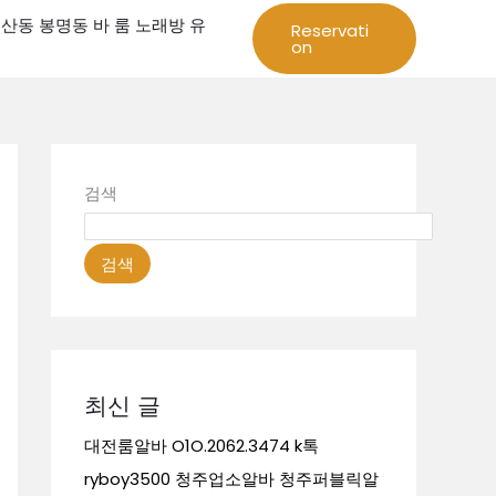
성 둔산동 봉명동 바 룸 노래방 유
Reservati
on
검색
검색
최신 글
대전룸알바 O1O.2062.3474 k톡
ryboy3500 청주업소알바 청주퍼블릭알