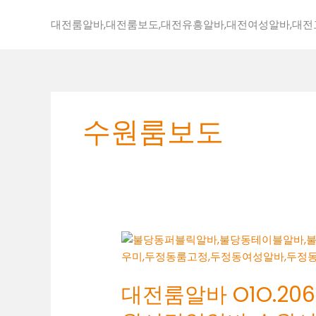
콘
텐
대전룸알바,대전룸보도,대전유흥알바,대전여성알바,대
츠
로
건
너
뛰
수원룸보도
기
대
전
룸
대전룸알바 O1O.2062
알
바