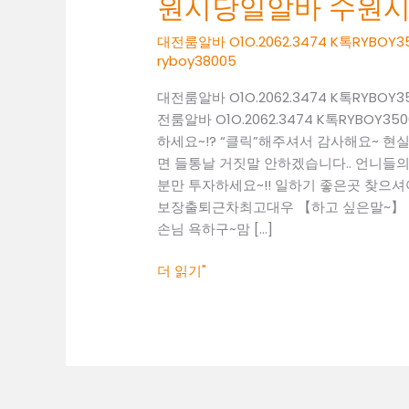
원시당일알바 수원
O1O.2062.3474
K
대전룸알바 O1O.2062.3474 K톡RY
톡
ryboy38005
RYBOY3500
대전룸알바 O1O.2062.3474 K톡RY
수
전룸알바 O1O.2062.3474 K톡RYB
원
하세요~!? “클릭”해주셔서 감사해요~ 
시
면 들통날 거짓말 안하겠습니다.. 언니들의 
당
분만 투자하세요~!! 일하기 좋은곳 찾으셔야죠~!
일
보장출퇴근차최고대우 【하고 싶은말~】 일
알
손님 욕하구~맘 […]
바
수
더 읽기"
원
시
유
흥
알
바
수