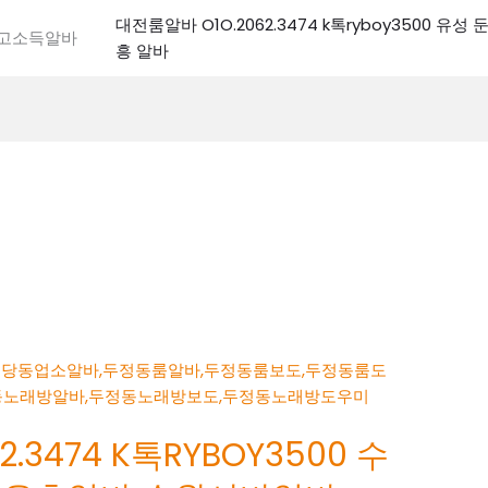
대전룸알바 O1O.2062.3474 k톡ryboy3500 유
전고소득알바
흥 알바
.3474 K톡RYBOY3500 수