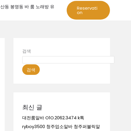
성 둔산동 봉명동 바 룸 노래방 유
Reservati
on
검색
검색
최신 글
대전룸알바 O1O.2062.3474 k톡
ryboy3500 청주업소알바 청주퍼블릭알