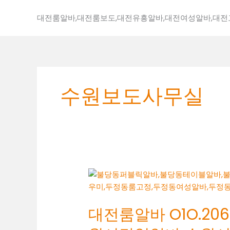
콘
텐
대전룸알바,대전룸보도,대전유흥알바,대전여성알바,대
츠
로
건
너
뛰
수원보도사무실
기
대
전
룸
대전룸알바 O1O.2062
알
바