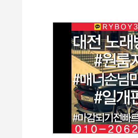
실
성
정
대
동
전
바
룸
알
알
바
바
O1O.2062.3474
K
톡
RYBOY3500
두
정
동
유
흥
알
바