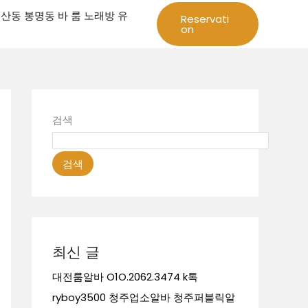
성 둔산동 봉명동 바 룸 노래방 유
Reservati
on
검색
검색
최신 글
대전룸알바 O1O.2062.3474 k톡
ryboy3500 청주업소알바 청주퍼블릭알