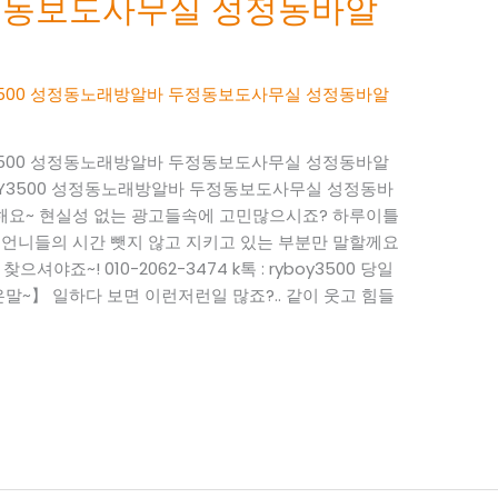
정동보도사무실 성정동바알
BOY3500 성정동노래방알바 두정동보도사무실 성정동바알
BOY3500 성정동노래방알바 두정동보도사무실 성정동바알
RYBOY3500 성정동노래방알바 두정동보도사무실 성정동바
사해요~ 현실성 없는 광고들속에 고민많으시죠? 하루이틀
 언니들의 시간 뺏지 않고 지키고 있는 부분만 말할께요
으셔야죠~! 010-2062-3474 k톡 : ryboy3500 당일
~】 일하다 보면 이런저런일 많죠?.. 같이 웃고 힘들