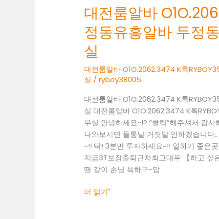
대전룸알바 O1O.2062
두
정
정동유흥알바 두정
동
여
실
성
알
대전룸알바 O1O.2062.3474 K톡RY
실
/
ryboy38005
바
두
대전룸알바 O1O.2062.3474 K톡RY
정
실 대전룸알바 O1O.2062.3474 K톡
동
무실 안녕하세요~!? “클릭”해주셔서 감
보
나와보시면 들통날 거짓말 안하겠습니다..
도
~!! 딱! 3분만 투자하세요~!! 일하기 좋은곳 찾
사
지급3T보장출퇴근차최고대우 【하고 싶은말
무
땐 같이 손님 욕하구~맘
실
더 읽기"