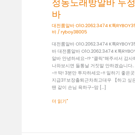
정동노래방알바 두
O1O.2062.3474
K
바
톡
RYBOY3500
대전룸알바 O1O.2062.3474 K톡RY
바
/
ryboy38005
성
정
대전룸알바 O1O.2062.3474 K톡RY
동
바 대전룸알바 O1O.2062.3474 K톡
노
알바 안녕하세요~!? “클릭”해주셔서 감
래
나와보시면 들통날 거짓말 안하겠습니다..
방
~!! 딱! 3분만 투자하세요~!! 일하기 좋은곳 찾
알
지급3T보장출퇴근차최고대우 【하고 싶은말
바
땐 같이 손님 욕하구~맘 […]
두
정
더 읽기"
동
보
도
사
무