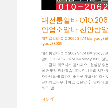
알
바
천
대전룸알바 O1O.2062
안
밤
안업소알바 천안밤
알
바
대전룸알바 O1O.2062.3474 k톡ry
천
ryboy38005
안
대전룸알바 O1O.2062.3474 k톡ry
노
알바 O1O.2062.3474 k톡ryboy
래
~!? “클릭”해주셔서 감사해요~ 현실성
방
날 거짓말 안하겠습니다.. 언니들의 시간 뺏
도
자하세요~!! 일하기 좋은곳 찾으셔야죠~! 010
우
근차최고대우 【하고 싶은말~】 일하다 보면
미
하구~맘
더 읽기"