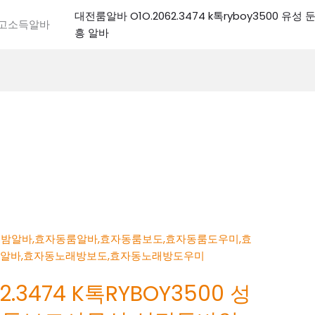
대전룸알바 O1O.2062.3474 k톡ryboy3500 유
전고소득알바
흥 알바
.3474 K톡RYBOY3500 성