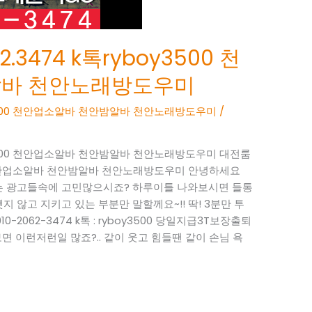
.3474 k톡ryboy3500 천
알바 천안노래방도우미
boy3500 천안업소알바 천안밤알바 천안노래방도우미
/
boy3500 천안업소알바 천안밤알바 천안노래방도우미 대전룸
3500 천안업소알바 천안밤알바 천안노래방도우미 안녕하세요
 없는 광고들속에 고민많으시죠? 하루이틀 나와보시면 들통
지 않고 지키고 있는 부분만 말할께요~!! 딱! 3분만 투
-2062-3474 k톡 : ryboy3500 당일지급3T보장출퇴
 이런저런일 많죠?.. 같이 웃고 힘들땐 같이 손님 욕