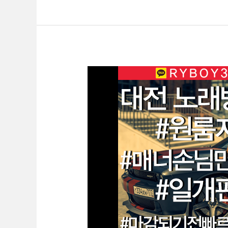
대
전
룸
알
바
O1O.2062.3474
k
톡
ryboy3500
천
안
업
소