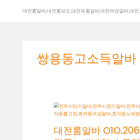
콘
텐
대전룸알바,대전룸보도,대전유흥알바,대전여성알바,대
츠
로
건
너
뛰
쌍용동고소득알바
기
대
전
룸
대전룸알바 O1O.2062
알
바