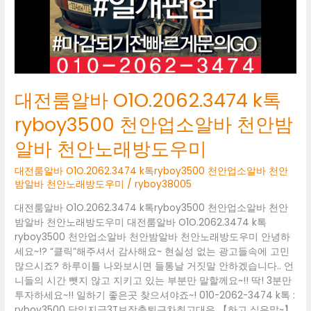
천
안
업
소
알
바
천
대전룸알바 O1O.2062.3474 k톡
안
밤
ryboy3500 천안업소알바 천안밤
알
알바 천안노래방도우미
바
천
대전룸알바 O1O.2062.3474 k톡ryboy3500 천안업소알바 천안
안
밤알바 천안노래방도우미
/
ryboy38005
노
래
대전룸알바 O1O.2062.3474 k톡ryboy3500 천안업소알바 천안
방
밤알바 천안노래방도우미 대전룸알바 O1O.2062.3474 k톡
도
ryboy3500 천안업소알바 천안밤알바 천안노래방도우미 안녕하
우
세요~!? “클릭”해주셔서 감사해요~ 현실성 없는 광고들속에 고민
미
많으시죠? 하루이틀 나와보시면 들통날 거짓말 안하겠습니다.. 언
니들의 시간 뺏지 않고 지키고 있는 부분만 말할께요~!! 딱! 3분만
투자하세요~!! 일하기 좋은곳 찾으셔야죠~! 010-2062-3474 k톡 :
ryboy3500 당일지급3T보장출퇴근차최고대우 【하고 싶은말~】