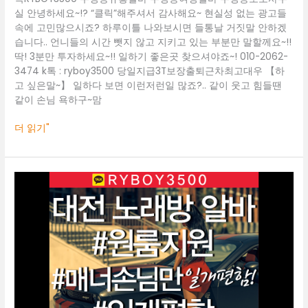
보
실 안녕하세요~!? “클릭”해주셔서 감사해요~ 현실성 없는 광고들
도
속에 고민많으시죠? 하루이틀 나와보시면 들통날 거짓말 안하겠
사
습니다.. 언니들의 시간 뺏지 않고 지키고 있는 부분만 말할께요~!!
무
딱! 3분만 투자하세요~!! 일하기 좋은곳 찾으셔야죠~! 010-2062-
실
3474 k톡 : ryboy3500 당일지급3T보장출퇴근차최고대우 【하
고 싶은말~】 일하다 보면 이런저런일 많죠?.. 같이 웃고 힘들땐
같이 손님 욕하구~맘
더 읽기"
대
전
룸
알
바
O1O.2062.3474
k
톡
ryboy3500