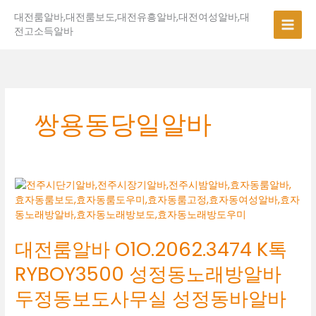
콘
대전룸알바,대전룸보도,대전유흥알바,대전여성알바,대
텐
전고소득알바
츠
로
건
너
뛰
기
쌍용동당일알바
대
전
룸
알
대전룸알바 O1O.2062.3474 K톡
바
O1O.2062.3474
RYBOY3500 성정동노래방알바
K
톡
두정동보도사무실 성정동바알바
RYBOY3500