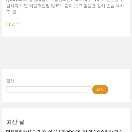
일하다 보면 이런저런일 많죠?.. 같이 웃고 힘들땐 같이 손님 욕하
구~맘
더 읽기"
검색
검색
최신 글
대전룸알바 O1O.2062.3474 k톡ryboy3500 청주업소알바 청주