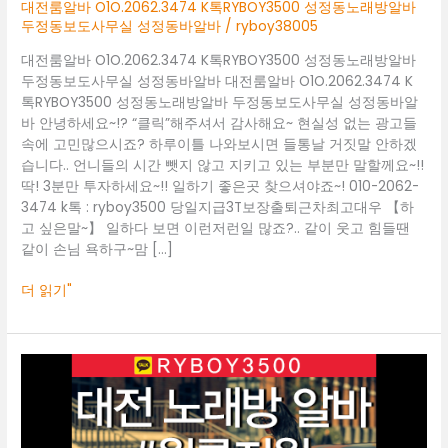
성
대전룸알바 O1O.2062.3474 K톡RYBOY3500 성정동노래방알바
정
두정동보도사무실 성정동바알바
/
ryboy38005
동
대전룸알바 O1O.2062.3474 K톡RYBOY3500 성정동노래방알바
노
두정동보도사무실 성정동바알바 대전룸알바 O1O.2062.3474 K
래
톡RYBOY3500 성정동노래방알바 두정동보도사무실 성정동바알
방
바 안녕하세요~!? “클릭”해주셔서 감사해요~ 현실성 없는 광고들
알
속에 고민많으시죠? 하루이틀 나와보시면 들통날 거짓말 안하겠
바
습니다.. 언니들의 시간 뺏지 않고 지키고 있는 부분만 말할께요~!!
두
딱! 3분만 투자하세요~!! 일하기 좋은곳 찾으셔야죠~! 010-2062-
정
3474 k톡 : ryboy3500 당일지급3T보장출퇴근차최고대우 【하
동
고 싶은말~】 일하다 보면 이런저런일 많죠?.. 같이 웃고 힘들땐
보
같이 손님 욕하구~맘 […]
도
사
더 읽기"
무
실
성
정
대
동
전
바
룸
알
알
바
바