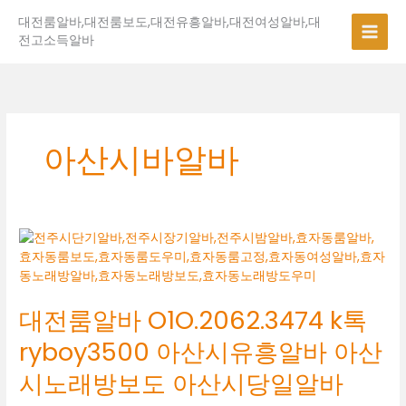
콘
대전룸알바,대전룸보도,대전유흥알바,대전여성알바,대
텐
전고소득알바
츠
로
건
너
뛰
기
아산시바알바
대
전
룸
알
대전룸알바 O1O.2062.3474 k톡
바
O1O.2062.3474
ryboy3500 아산시유흥알바 아산
k
톡
시노래방보도 아산시당일알바
ryboy3500