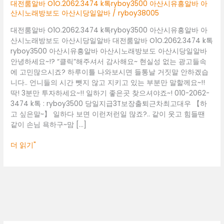
아
대전룸알바 O1O.2062.3474 k톡ryboy3500 아산시유흥알바 아
산
산시노래방보도 아산시당일알바
/
ryboy38005
시
대전룸알바 O1O.2062.3474 k톡ryboy3500 아산시유흥알바 아
유
산시노래방보도 아산시당일알바 대전룸알바 O1O.2062.3474 k톡
흥
ryboy3500 아산시유흥알바 아산시노래방보도 아산시당일알바
알
안녕하세요~!? “클릭”해주셔서 감사해요~ 현실성 없는 광고들속
바
에 고민많으시죠? 하루이틀 나와보시면 들통날 거짓말 안하겠습
아
니다.. 언니들의 시간 뺏지 않고 지키고 있는 부분만 말할께요~!!
산
딱! 3분만 투자하세요~!! 일하기 좋은곳 찾으셔야죠~! 010-2062-
시
3474 k톡 : ryboy3500 당일지급3T보장출퇴근차최고대우 【하
노
고 싶은말~】 일하다 보면 이런저런일 많죠?.. 같이 웃고 힘들땐
래
같이 손님 욕하구~맘 […]
방
보
더 읽기"
도
아
산
시
당
일
알
바