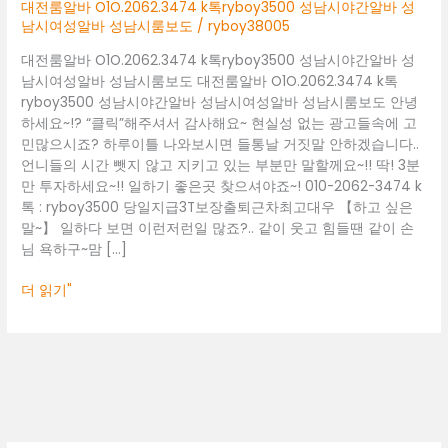
성
대전룸알바 O1O.2062.3474 k톡ryboy3500 성남시야간알바 성
남
남시여성알바 성남시룸보도
/
ryboy38005
시
대전룸알바 O1O.2062.3474 k톡ryboy3500 성남시야간알바 성
야
남시여성알바 성남시룸보도 대전룸알바 O1O.2062.3474 k톡
간
ryboy3500 성남시야간알바 성남시여성알바 성남시룸보도 안녕
알
하세요~!? “클릭”해주셔서 감사해요~ 현실성 없는 광고들속에 고
바
민많으시죠? 하루이틀 나와보시면 들통날 거짓말 안하겠습니다..
성
언니들의 시간 뺏지 않고 지키고 있는 부분만 말할께요~!! 딱! 3분
남
만 투자하세요~!! 일하기 좋은곳 찾으셔야죠~! 010-2062-3474 k
시
톡 : ryboy3500 당일지급3T보장출퇴근차최고대우 【하고 싶은
여
말~】 일하다 보면 이런저런일 많죠?.. 같이 웃고 힘들땐 같이 손
성
님 욕하구~맘 […]
알
바
더 읽기"
성
남
시
룸
보
도