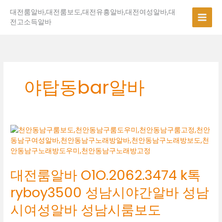
콘
대전룸알바,대전룸보도,대전유흥알바,대전여성알바,대
텐
전고소득알바
츠
로
건
너
뛰
기
야탑동bar알바
대
전
룸
알
대전룸알바 O1O.2062.3474 k톡
바
O1O.2062.3474
ryboy3500 성남시야간알바 성남
k
톡
시여성알바 성남시룸보도
ryboy3500