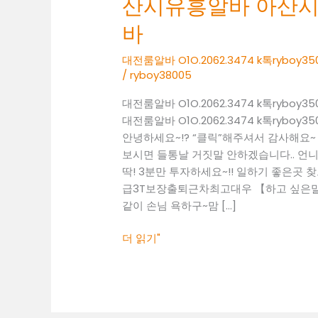
산시유흥알바 아산
O1O.2062.3474
k
바
톡
ryboy3500
대전룸알바 O1O.2062.3474 k톡ry
/
ryboy38005
아
산
대전룸알바 O1O.2062.3474 k톡ry
시
대전룸알바 O1O.2062.3474 k톡ry
유
안녕하세요~!? “클릭”해주셔서 감사해요
흥
보시면 들통날 거짓말 안하겠습니다.. 언니
알
딱! 3분만 투자하세요~!! 일하기 좋은곳 찾으셔야
바
급3T보장출퇴근차최고대우 【하고 싶은말~
아
같이 손님 욕하구~맘 […]
산
시
더 읽기"
노
래
방
보
도