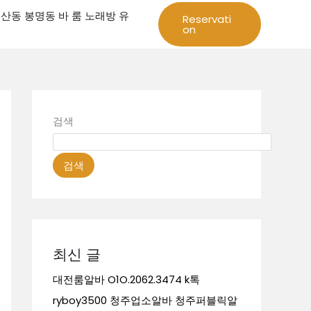
성 둔산동 봉명동 바 룸 노래방 유
Reservati
on
검색
검색
최신 글
대전룸알바 O1O.2062.3474 k톡
ryboy3500 청주업소알바 청주퍼블릭알