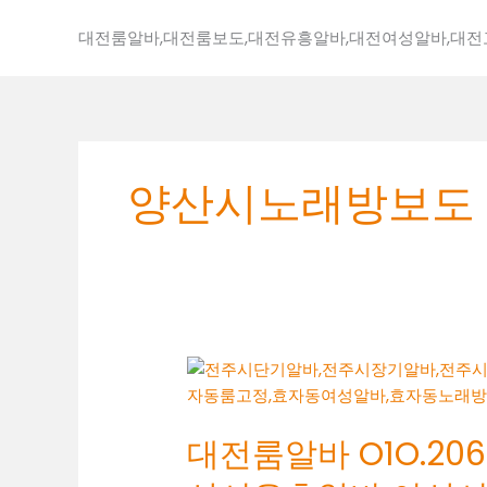
콘
텐
대전룸알바,대전룸보도,대전유흥알바,대전여성알바,대
츠
로
건
너
뛰
양산시노래방보도
기
대
전
룸
대전룸알바 O1O.2062
알
바