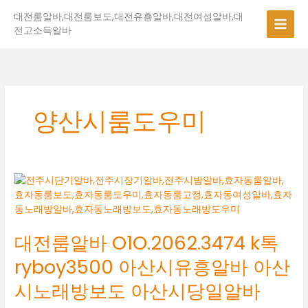
콘
대전룸알바,대전룸보도,대전유흥알바,대전여성알바,대
텐
전고소득알바
츠
로
건
너
뛰
기
양산시룸도우미
대
전
룸
알
대전룸알바 O1O.2062.3474 k톡
바
O1O.2062.3474
ryboy3500 아산시유흥알바 아산
k
톡
시노래방보도 아산시당일알바
ryboy3500