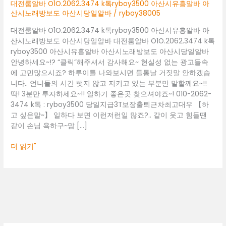
아
대전룸알바 O1O.2062.3474 k톡ryboy3500 아산시유흥알바 아
산
산시노래방보도 아산시당일알바
/
ryboy38005
시
대전룸알바 O1O.2062.3474 k톡ryboy3500 아산시유흥알바 아
유
산시노래방보도 아산시당일알바 대전룸알바 O1O.2062.3474 k톡
흥
ryboy3500 아산시유흥알바 아산시노래방보도 아산시당일알바
알
안녕하세요~!? “클릭”해주셔서 감사해요~ 현실성 없는 광고들속
바
에 고민많으시죠? 하루이틀 나와보시면 들통날 거짓말 안하겠습
아
니다.. 언니들의 시간 뺏지 않고 지키고 있는 부분만 말할께요~!!
산
딱! 3분만 투자하세요~!! 일하기 좋은곳 찾으셔야죠~! 010-2062-
시
3474 k톡 : ryboy3500 당일지급3T보장출퇴근차최고대우 【하
노
고 싶은말~】 일하다 보면 이런저런일 많죠?.. 같이 웃고 힘들땐
래
같이 손님 욕하구~맘 […]
방
보
더 읽기"
도
아
산
시
당
일
알
바