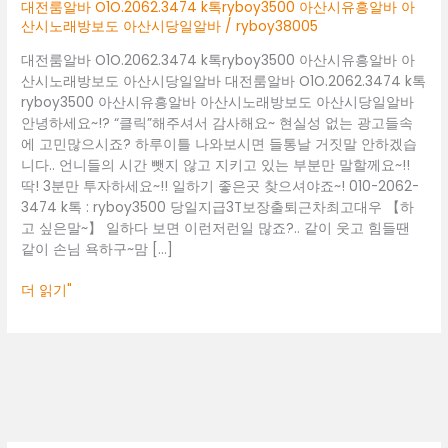
아
대전룸알바 O1O.2062.3474 k톡ryboy3500 아산시유흥알바 아
산
산시노래방보도 아산시당일알바
/
ryboy38005
시
대전룸알바 O1O.2062.3474 k톡ryboy3500 아산시유흥알바 아
유
산시노래방보도 아산시당일알바 대전룸알바 O1O.2062.3474 k톡
흥
ryboy3500 아산시유흥알바 아산시노래방보도 아산시당일알바
알
안녕하세요~!? “클릭”해주셔서 감사해요~ 현실성 없는 광고들속
바
에 고민많으시죠? 하루이틀 나와보시면 들통날 거짓말 안하겠습
아
니다.. 언니들의 시간 뺏지 않고 지키고 있는 부분만 말할께요~!!
산
딱! 3분만 투자하세요~!! 일하기 좋은곳 찾으셔야죠~! 010-2062-
시
3474 k톡 : ryboy3500 당일지급3T보장출퇴근차최고대우 【하
노
고 싶은말~】 일하다 보면 이런저런일 많죠?.. 같이 웃고 힘들땐
래
같이 손님 욕하구~맘 […]
방
보
더 읽기"
도
아
산
시
당
일
알
바