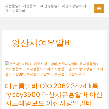
콘
대전룸알바,대전룸보도,대전유흥알바,대전여성알바,대
텐
전고소득알바
츠
로
건
너
뛰
기
양산시여우알바
대
전
룸
알
대전룸알바 O1O.2062.3474 k톡
바
O1O.2062.3474
ryboy3500 아산시유흥알바 아산
k
톡
시노래방보도 아산시당일알바
ryboy3500