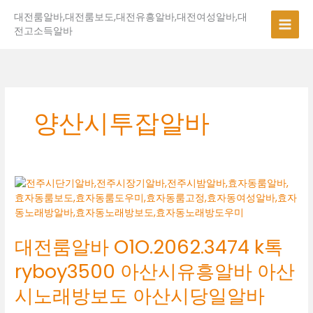
콘
대전룸알바,대전룸보도,대전유흥알바,대전여성알바,대
텐
전고소득알바
츠
로
건
너
뛰
기
양산시투잡알바
대
전
룸
알
대전룸알바 O1O.2062.3474 k톡
바
O1O.2062.3474
ryboy3500 아산시유흥알바 아산
k
톡
시노래방보도 아산시당일알바
ryboy3500