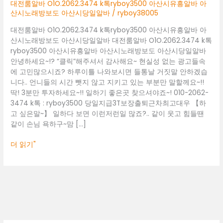
아
대전룸알바 O1O.2062.3474 k톡ryboy3500 아산시유흥알바 아
산
산시노래방보도 아산시당일알바
/
ryboy38005
시
대전룸알바 O1O.2062.3474 k톡ryboy3500 아산시유흥알바 아
유
산시노래방보도 아산시당일알바 대전룸알바 O1O.2062.3474 k톡
흥
ryboy3500 아산시유흥알바 아산시노래방보도 아산시당일알바
알
안녕하세요~!? “클릭”해주셔서 감사해요~ 현실성 없는 광고들속
바
에 고민많으시죠? 하루이틀 나와보시면 들통날 거짓말 안하겠습
아
니다.. 언니들의 시간 뺏지 않고 지키고 있는 부분만 말할께요~!!
산
딱! 3분만 투자하세요~!! 일하기 좋은곳 찾으셔야죠~! 010-2062-
시
3474 k톡 : ryboy3500 당일지급3T보장출퇴근차최고대우 【하
노
고 싶은말~】 일하다 보면 이런저런일 많죠?.. 같이 웃고 힘들땐
래
같이 손님 욕하구~맘 […]
방
보
더 읽기"
도
아
산
시
당
일
알
바