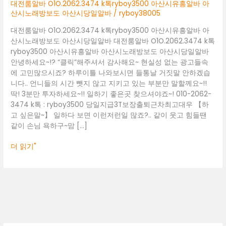
아
대전룸알바 O1O.2062.3474 k톡ryboy3500 아산시유흥알바 아
산
산시노래방보도 아산시당일알바
/
ryboy38005
시
대전룸알바 O1O.2062.3474 k톡ryboy3500 아산시유흥알바 아
유
산시노래방보도 아산시당일알바 대전룸알바 O1O.2062.3474 k톡
흥
ryboy3500 아산시유흥알바 아산시노래방보도 아산시당일알바
알
안녕하세요~!? “클릭”해주셔서 감사해요~ 현실성 없는 광고들속
바
에 고민많으시죠? 하루이틀 나와보시면 들통날 거짓말 안하겠습
아
니다.. 언니들의 시간 뺏지 않고 지키고 있는 부분만 말할께요~!!
산
딱! 3분만 투자하세요~!! 일하기 좋은곳 찾으셔야죠~! 010-2062-
시
3474 k톡 : ryboy3500 당일지급3T보장출퇴근차최고대우 【하
노
고 싶은말~】 일하다 보면 이런저런일 많죠?.. 같이 웃고 힘들땐
래
같이 손님 욕하구~맘 […]
방
보
더 읽기"
도
아
산
시
당
일
알
바