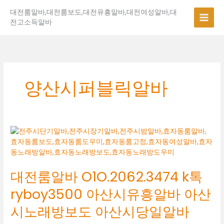
콘
대전룸알바,대전룸보도,대전유흥알바,대전여성알바,대
텐
전고소득알바
츠
로
건
너
뛰
기
양산시퍼블릭알바
대
전
룸
알
대전룸알바 O1O.2062.3474 k톡
바
O1O.2062.3474
ryboy3500 아산시유흥알바 아산
k
톡
시노래방보도 아산시당일알바
ryboy3500