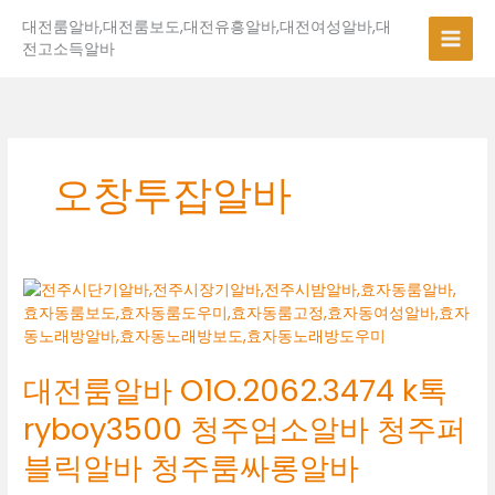
콘
대전룸알바,대전룸보도,대전유흥알바,대전여성알바,대
텐
전고소득알바
츠
로
건
너
뛰
기
오창투잡알바
대
전
룸
알
대전룸알바 O1O.2062.3474 k톡
바
O1O.2062.3474
ryboy3500 청주업소알바 청주퍼
k
톡
블릭알바 청주룸싸롱알바
ryboy3500