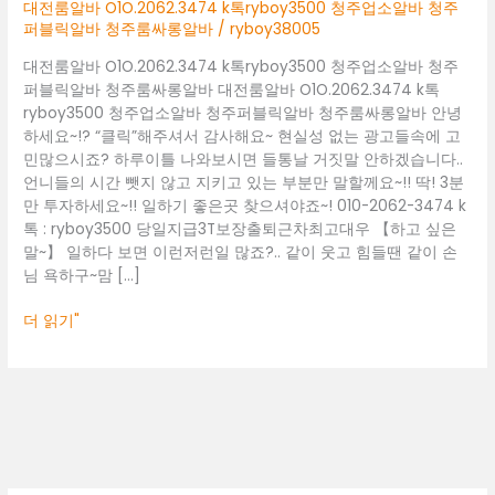
청
대전룸알바 O1O.2062.3474 k톡ryboy3500 청주업소알바 청주
주
퍼블릭알바 청주룸싸롱알바
/
ryboy38005
업
대전룸알바 O1O.2062.3474 k톡ryboy3500 청주업소알바 청주
소
퍼블릭알바 청주룸싸롱알바 대전룸알바 O1O.2062.3474 k톡
알
ryboy3500 청주업소알바 청주퍼블릭알바 청주룸싸롱알바 안녕
바
하세요~!? “클릭”해주셔서 감사해요~ 현실성 없는 광고들속에 고
청
민많으시죠? 하루이틀 나와보시면 들통날 거짓말 안하겠습니다..
주
언니들의 시간 뺏지 않고 지키고 있는 부분만 말할께요~!! 딱! 3분
퍼
만 투자하세요~!! 일하기 좋은곳 찾으셔야죠~! 010-2062-3474 k
블
톡 : ryboy3500 당일지급3T보장출퇴근차최고대우 【하고 싶은
릭
말~】 일하다 보면 이런저런일 많죠?.. 같이 웃고 힘들땐 같이 손
알
님 욕하구~맘 […]
바
청
더 읽기"
주
룸
싸
롱
알
바