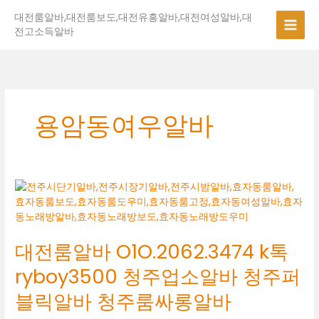
콘
대전룸알바,대전룸보도,대전유흥알바,대전여성알바,대
텐
전고소득알바
츠
로
건
너
뛰
기
용암동여우알바
대
전
룸
알
대전룸알바 O1O.2062.3474 k톡
바
O1O.2062.3474
ryboy3500 청주업소알바 청주퍼
k
톡
블릭알바 청주룸싸롱알바
ryboy3500