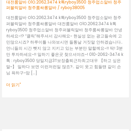
청
대전룸알바 O1O.2062.3474 k톡ryboy3500 청주업소알바 청주
주
퍼블릭알바 청주룸싸롱알바
/
ryboy38005
업
대전룸알바 O1O.2062.3474 k톡ryboy3500 청주업소알바 청주
소
퍼블릭알바 청주룸싸롱알바 대전룸알바 O1O.2062.3474 k톡
알
ryboy3500 청주업소알바 청주퍼블릭알바 청주룸싸롱알바 안녕
바
하세요~!? “클릭”해주셔서 감사해요~ 현실성 없는 광고들속에 고
청
민많으시죠? 하루이틀 나와보시면 들통날 거짓말 안하겠습니다..
주
언니들의 시간 뺏지 않고 지키고 있는 부분만 말할께요~!! 딱! 3분
퍼
만 투자하세요~!! 일하기 좋은곳 찾으셔야죠~! 010-2062-3474 k
블
톡 : ryboy3500 당일지급3T보장출퇴근차최고대우 【하고 싶은
릭
말~】 일하다 보면 이런저런일 많죠?.. 같이 웃고 힘들땐 같이 손
알
님 욕하구~맘 […]
바
청
더 읽기"
주
룸
싸
롱
알
바