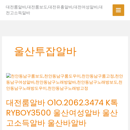
콘
대전룸알바,대전룸보도,대전유흥알바,대전여성알바,대
텐
전고소득알바
츠
로
건
너
뛰
기
울산투잡알바
대
전
룸
알
대전룸알바 O1O.2062.3474 K톡
바
O1O.2062.3474
RYBOY3500 울산여성알바 울산
K
톡
고소득알바 울산바알바
RYBOY3500