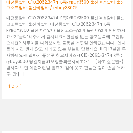
울
대전룸알바 O1O.2062.3474 K톡RYBOY3500 울산여성알바 울산
산
고소득알바 울산바알바
/
ryboy38005
여
대전룸알바 O1O.2062.3474 K톡RYBOY3500 울산여성알바 울산
성
고소득알바 울산바알바 대전룸알바 O1O.2062.3474 K톡
알
RYBOY3500 울산여성알바 울산고소득알바 울산바알바 안녕하세
바
요~!? “클릭”해주셔서 감사해요~ 현실성 없는 광고들속에 고민많
울
으시죠? 하루이틀 나와보시면 들통날 거짓말 안하겠습니다.. 언니
산
들의 시간 뺏지 않고 지키고 있는 부분만 말할께요~!! 딱! 3분만 투
고
자하세요~!! 일하기 좋은곳 찾으셔야죠~! 010-2062-3474 k톡 :
소
ryboy3500 당일지급3T보장출퇴근차최고대우 【하고 싶은말~】
득
일하다 보면 이런저런일 많죠?.. 같이 웃고 힘들땐 같이 손님 욕하
알
구~맘 […]
바
울
더 읽기"
산
바
알
바