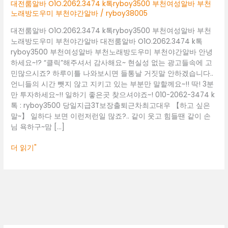
부
대전룸알바 O1O.2062.3474 k톡ryboy3500 부천여성알바 부천
천
노래방도우미 부천야간알바
/
ryboy38005
여
대전룸알바 O1O.2062.3474 k톡ryboy3500 부천여성알바 부천
성
노래방도우미 부천야간알바 대전룸알바 O1O.2062.3474 k톡
알
ryboy3500 부천여성알바 부천노래방도우미 부천야간알바 안녕
바
하세요~!? “클릭”해주셔서 감사해요~ 현실성 없는 광고들속에 고
부
민많으시죠? 하루이틀 나와보시면 들통날 거짓말 안하겠습니다..
천
언니들의 시간 뺏지 않고 지키고 있는 부분만 말할께요~!! 딱! 3분
노
만 투자하세요~!! 일하기 좋은곳 찾으셔야죠~! 010-2062-3474 k
래
톡 : ryboy3500 당일지급3T보장출퇴근차최고대우 【하고 싶은
방
말~】 일하다 보면 이런저런일 많죠?.. 같이 웃고 힘들땐 같이 손
도
님 욕하구~맘 […]
우
미
더 읽기"
부
천
야
간
알
바