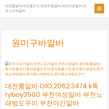
콘
대전룸알바,대전룸보도,대전유흥알바,대전여성알바,대
텐
전고소득알바
츠
로
건
너
뛰
기
원미구바알바
대
전
룸
알
대전룸알바 O1O.2062.3474 k톡
바
O1O.2062.3474
ryboy3500 부천여성알바 부천노
k
톡
래방도우미 부천야간알바
ryboy3500