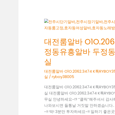
실
성
정
대
동
전
바
룸
알
대전룸알바 O1O.2062
알
바
바
정동유흥알바 두정
O1O.2062.3474
K
실
톡
RYBOY3500
대전룸알바 O1O.2062.3474 K톡RY
실
/
ryboy38005
두
정
대전룸알바 O1O.2062.3474 K톡RY
동
실 대전룸알바 O1O.2062.3474 K톡
유
무실 안녕하세요~!? “클릭”해주셔서 감
흥
나와보시면 들통날 거짓말 안하겠습니다..
알
~!! 딱! 3분만 투자하세요~!! 일하기 좋은곳 찾
바