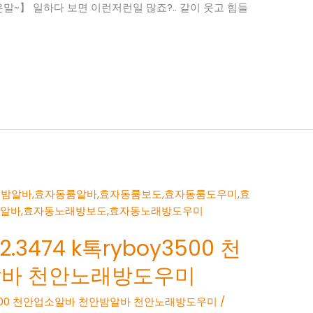
~】 일하다 보면 이런저런일 많죠?.. 같이 웃고 힘들
.3474 k톡ryboy3500 천
알바 천안노래방도우미
boy3500 천안업소알바 천안밤알바 천안노래방도우미
/