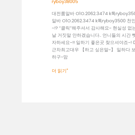
ryboy38005
ryboy3500
대전룸알바 O1O.2062.3474 k톡ry
천
알바 O1O.2062.3474 k톡ryboy
안
~!? “클릭”해주셔서 감사해요~ 현실성
업
날 거짓말 안하겠습니다.. 언니들의 시간 뺏
소
자하세요~!! 일하기 좋은곳 찾으셔야죠~! 010
알
근차최고대우 【하고 싶은말~】 일하다 보면
바
하구~맘
천
안
더 읽기"
밤
알
바
천
안
노
래
방
도