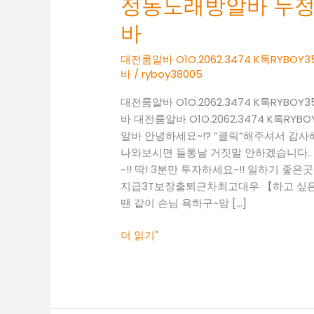
정동노래방알바 두
O1O.2062.3474
K
바
톡
RYBOY3500
대전룸알바 O1O.2062.3474 K톡RY
바
/
ryboy38005
성
정
대전룸알바 O1O.2062.3474 K톡RY
동
바 대전룸알바 O1O.2062.3474 K톡
노
알바 안녕하세요~!? “클릭”해주셔서 감
래
나와보시면 들통날 거짓말 안하겠습니다..
방
~!! 딱! 3분만 투자하세요~!! 일하기 좋은곳 찾
알
지급3T보장출퇴근차최고대우 【하고 싶은말
바
땐 같이 손님 욕하구~맘 […]
두
정
더 읽기"
동
보
도
사
무