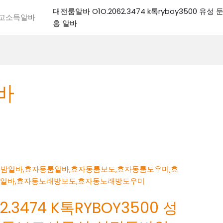
대전룸알바 O1O.2062.3474 k톡ryboy3500 유
전고소득알바
흥 알바
바
.3474 K톡RYBOY3500 성