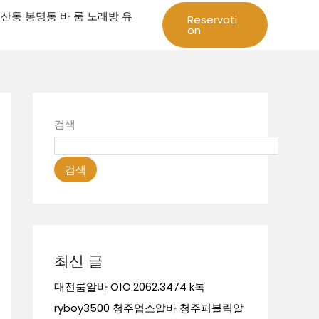
성 둔산동 봉명동 바 룸 노래방 유
Reservati
on
검색
검색
최신 글
대전룸알바 O1O.2062.3474 k톡
ryboy3500 청주업소알바 청주퍼블릭알