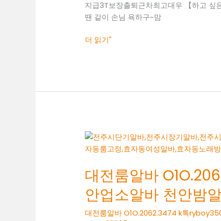
지급3T보장출퇴근차최고대우 【하고 싶은말
두
땐 같이 손님 욕하구~맘
정
동
더 읽기"
여
성
알
바
두
정
동
보
대
도
전
사
룸
무
대전룸알바 O1O.2062
알
실
바
안업소알바 천안밤
O1O.2062.3474
k
대전룸알바 O1O.2062.3474 k톡ry
톡