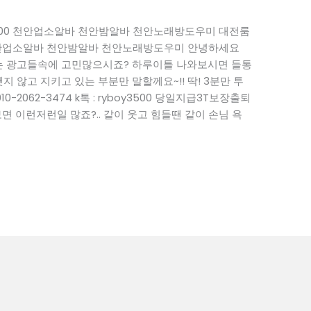
boy3500 천안업소알바 천안밤알바 천안노래방도우미 대전룸
3500 천안업소알바 천안밤알바 천안노래방도우미 안녕하세요
 없는 광고들속에 고민많으시죠? 하루이틀 나와보시면 들통
지 않고 지키고 있는 부분만 말할께요~!! 딱! 3분만 투
-2062-3474 k톡 : ryboy3500 당일지급3T보장출퇴
 이런저런일 많죠?.. 같이 웃고 힘들땐 같이 손님 욕