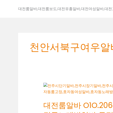
콘
텐
대전룸알바,대전룸보도,대전유흥알바,대전여성알바,대
츠
로
건
너
뛰
천안서북구여우알
기
대
전
룸
대전룸알바 O1O.2062
알
바