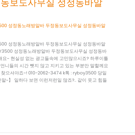
정동보도사무실 성정동바알
BOY3500 성정동노래방알바 두정동보도사무실 성정동바알
BOY3500 성정동노래방알바 두정동보도사무실 성정동바알
RYBOY3500 성정동노래방알바 두정동보도사무실 성정동바
사해요~ 현실성 없는 광고들속에 고민많으시죠? 하루이틀
 언니들의 시간 뺏지 않고 지키고 있는 부분만 말할께요
으셔야죠~! 010-2062-3474 k톡 : ryboy3500 당일
~】 일하다 보면 이런저런일 많죠?.. 같이 웃고 힘들