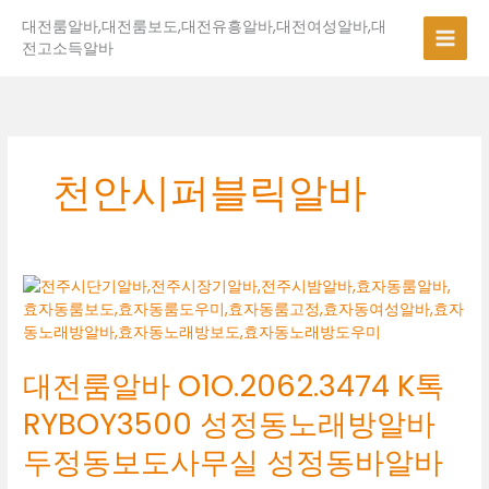
콘
대전룸알바,대전룸보도,대전유흥알바,대전여성알바,대
텐
전고소득알바
츠
로
건
너
뛰
기
천안시퍼블릭알바
대
전
룸
알
대전룸알바 O1O.2062.3474 K톡
바
O1O.2062.3474
RYBOY3500 성정동노래방알바
K
톡
두정동보도사무실 성정동바알바
RYBOY3500