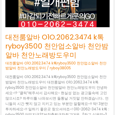
천
안
업
소
알
바
천
대전룸알바 O1O.2062.3474 k톡
안
밤
ryboy3500 천안업소알바 천안밤
알
알바 천안노래방도우미
바
천
대전룸알바 O1O.2062.3474 k톡ryboy3500 천안업소알바 천안
안
밤알바 천안노래방도우미
/
ryboy38005
노
래
대전룸알바 O1O.2062.3474 k톡ryboy3500 천안업소알바 천안
방
밤알바 천안노래방도우미 대전룸알바 O1O.2062.3474 k톡
도
ryboy3500 천안업소알바 천안밤알바 천안노래방도우미 안녕하
우
세요~!? “클릭”해주셔서 감사해요~ 현실성 없는 광고들속에 고민
미
많으시죠? 하루이틀 나와보시면 들통날 거짓말 안하겠습니다.. 언
니들의 시간 뺏지 않고 지키고 있는 부분만 말할께요~!! 딱! 3분만
투자하세요~!! 일하기 좋은곳 찾으셔야죠~! 010-2062-3474 k톡 :
ryboy3500 당일지급3T보장출퇴근차최고대우 【하고 싶은말~】