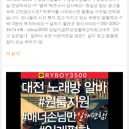
보
실 안녕하세요~!? “클릭”해주셔서 감사해요~ 현실성 없는 광고들
도
속에 고민많으시죠? 하루이틀 나와보시면 들통날 거짓말 안하겠
사
습니다.. 언니들의 시간 뺏지 않고 지키고 있는 부분만 말할께요~!!
무
딱! 3분만 투자하세요~!! 일하기 좋은곳 찾으셔야죠~! 010-2062-
실
3474 k톡 : ryboy3500 당일지급3T보장출퇴근차최고대우 【하
고 싶은말~】 일하다 보면 이런저런일 많죠?.. 같이 웃고 힘들땐
같이 손님 욕하구~맘
더 읽기"
대
전
룸
알
바
O1O.2062.3474
k
톡
ryboy3500