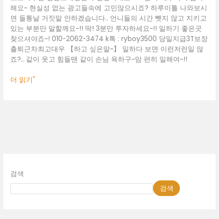
무
해요~ 현실성 없는 광고들속에 고민많으시죠? 하루이틀 나와보시
실
면 들통날 거짓말 안하겠습니다.. 언니들의 시간 뺏지 않고 지키고
천
있는 부분만 말할께요~!! 딱! 3분만 투자하세요~!! 일하기 좋은곳
안
찾으셔야죠~! 010-2062-3474 k톡 : ryboy3500 당일지급3T보장
노
출퇴근차최고대우 【하고 싶은말~】 일하다 보면 이런저런일 많
래
죠?.. 같이 웃고 힘들땐 같이 손님 욕하구~맘 편히 일해여~!!
방
알
더 읽기"
바
검색
검색