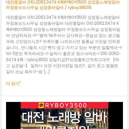
성
대전룸알바 O1O.2062.3474 K톡RYBOY3500 성정동노래방알바
정
두정동보도사무실 성정동바알바
/
ryboy38005
동
대전룸알바 O1O.2062.3474 K톡RYBOY3500 성정동노래방알바
노
두정동보도사무실 성정동바알바 대전룸알바 O1O.2062.3474 K
래
톡RYBOY3500 성정동노래방알바 두정동보도사무실 성정동바알
방
바 안녕하세요~!? “클릭”해주셔서 감사해요~ 현실성 없는 광고들
알
속에 고민많으시죠? 하루이틀 나와보시면 들통날 거짓말 안하겠
바
습니다.. 언니들의 시간 뺏지 않고 지키고 있는 부분만 말할께요~!!
두
딱! 3분만 투자하세요~!! 일하기 좋은곳 찾으셔야죠~! 010-2062-
정
3474 k톡 : ryboy3500 당일지급3T보장출퇴근차최고대우 【하
동
고 싶은말~】 일하다 보면 이런저런일 많죠?.. 같이 웃고 힘들땐
보
같이 손님 욕하구~맘 […]
도
사
더 읽기"
무
실
성
정
대
동
전
바
룸
알
알
바
바